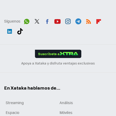
Síguenos
Wh
Twit
Fac
You
Inst
Tele
RSS
Flip
ats
ter
ebo
tub
agr
gra
boa
Link
Tikt
App
ok
e
am
m
rd
edI
ok
Suscríbete a
n
Apoya a Xataka y disfruta ventajas exclusivas
En Xataka hablamos de...
Streaming
Análisis
Espacio
Móviles