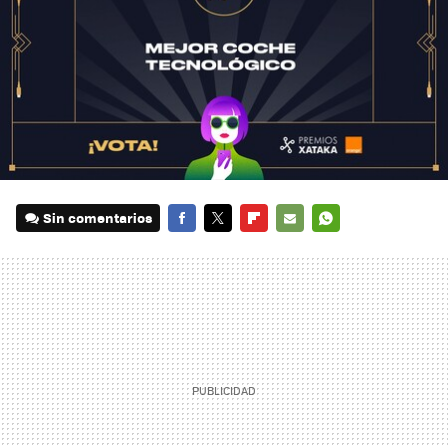
Sin comentarios
FACEBOOK
TWITTER
FLIPBOARD
E-
WHATSAPP
MAIL