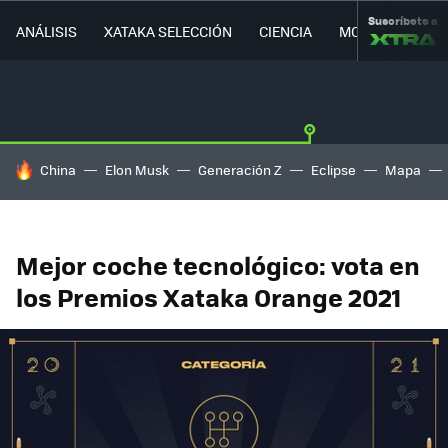
Suscríbete a
ANÁLISIS
XATAKA SELECCIÓN
CIENCIA
MOVILIDAD
HOY SE HABLA DE
China
Elon Musk
Generación Z
Eclipse
Mapa
Mejor coche tecnológico: vota en
los Premios Xataka Orange 2021