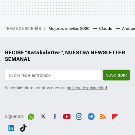
TEMAS DE INTERÉS
Mejores moviles 2026
Claude
Androi
RECIBE "Xatakaletter", NUESTRA NEWSLETTER
SEMANAL
SUSCRIBIR
Suscribiéndote aceptas nuestra
política de privacidad
Síguenos
Wh
Twit
Fac
You
Inst
Tele
RSS
Flip
ats
ter
ebo
tub
agr
gra
boa