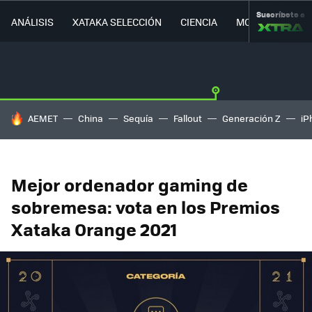
Suscríbete a
ANÁLISIS
XATAKA SELECCIÓN
CIENCIA
MOVILIDAD
HOY SE HABLA DE
AEMET
China
Sequía
Fallout
Generación Z
iP
Mejor ordenador gaming de
sobremesa: vota en los Premios
Xataka Orange 2021