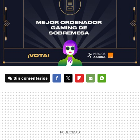
Sin comentarios
FACEBOOK
TWITTER
FLIPBOARD
E-
WHATSAPP
MAIL