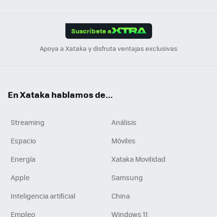
Link
Tikt
App
ok
e
am
m
rd
edI
ok
Suscríbete a
n
Apoya a Xataka y disfruta ventajas exclusivas
En Xataka hablamos de...
Streaming
Análisis
Espacio
Móviles
Energía
Xataka Movilidad
Apple
Samsung
Inteligencia artificial
China
Empleo
Windows 11