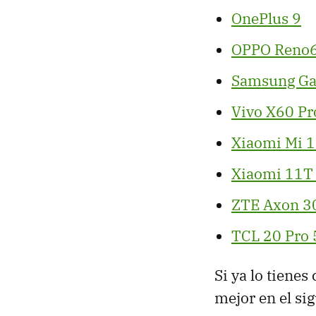
OnePlus 9
OPPO Reno6
Samsung Ga
Vivo X60 Pr
Xiaomi Mi 
Xiaomi 11T
ZTE Axon 30
TCL 20 Pro
Si ya lo tienes
mejor en el si