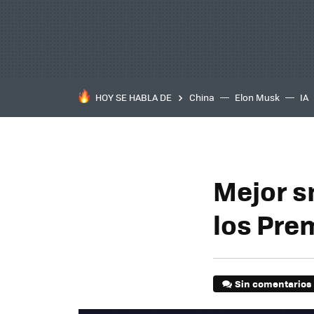
HOY SE HABLA DE
China
Elon Musk
IA
Mejor s
los Pre
Sin comentarios