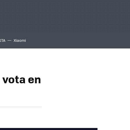
GTA
Xiaomi
 vota en