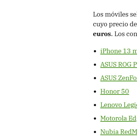
Los móviles se
cuyo precio de
euros
. Los co
iPhone 13 m
ASUS ROG P
ASUS ZenFon
Honor 50
Lenovo Legi
Motorola Ed
Nubia RedMa