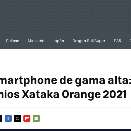
Eclipse
Miniserie
Japón
Dragon Ball Super
PS5
martphone de gama alta:
mios Xataka Orange 2021
FACEBOOK
TWITTER
FLIPBOARD
E-