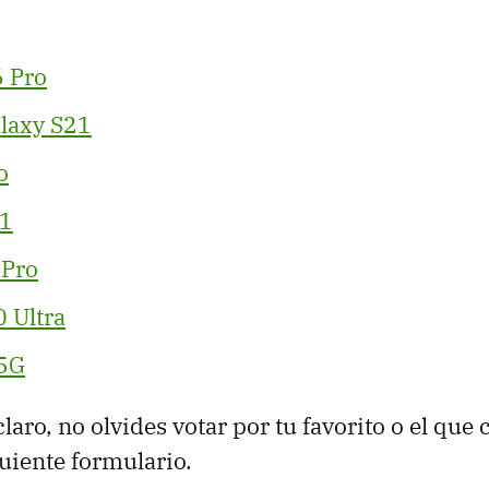
 Pro
laxy S21
o
11
 Pro
 Ultra
 5G
 claro, no olvides votar por tu favorito o el que
guiente formulario.