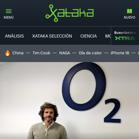
MENÚ
NUEVO
Suscríbete a
ANÁLISIS
XATAKA SELECCIÓN
CIENCIA
MOVILIDAD
HOY SE HABLA DE
China
Tim Cook
NASA
Ola de calor
iPhone 18