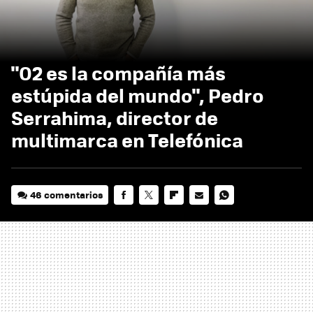
"O2 es la compañía más
estúpida del mundo", Pedro
Serrahima, director de
multimarca en Telefónica
46 comentarios
FACEBOOK
TWITTER
FLIPBOARD
E-
WHATSAPP
MAIL