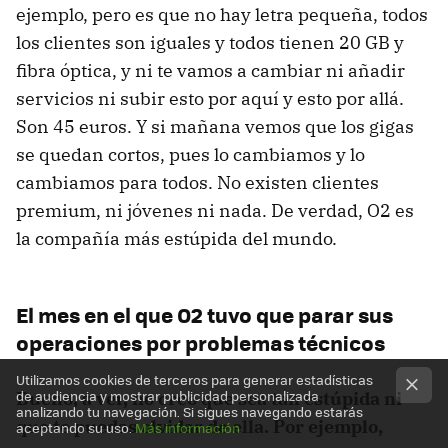
ejemplo, pero es que no hay letra pequeña, todos
los clientes son iguales y todos tienen 20 GB y
fibra óptica, y ni te vamos a cambiar ni añadir
servicios ni subir esto por aquí y esto por allá.
Son 45 euros. Y si mañana vemos que los gigas
se quedan cortos, pues lo cambiamos y lo
cambiamos para todos. No existen clientes
premium, ni jóvenes ni nada. De verdad, O2 es
la compañía más estúpida del mundo.
El mes en el que O2 tuvo que parar sus
operaciones por problemas técnicos
Utilizamos cookies de terceros para generar estadísticas
de audiencia y mostrar publicidad personalizada
Bueno, a ver, no creo que sea tan estúpida ni
analizando tu navegación. Si sigues navegando estarás
que te puedas olvidar de ella. Por ejemplo,
aceptando su uso.
Más información