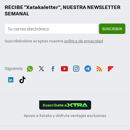
RECIBE "Xatakaletter", NUESTRA NEWSLETTER
SEMANAL
SUSCRIBIR
Suscribiéndote aceptas nuestra
política de privacidad
Síguenos
Wh
Twit
Fac
You
Inst
Tele
RSS
Flip
ats
ter
ebo
tub
agr
gra
boa
Link
Tikt
App
ok
e
am
m
rd
edI
ok
Suscríbete a
n
Apoya a Xataka y disfruta ventajas exclusivas