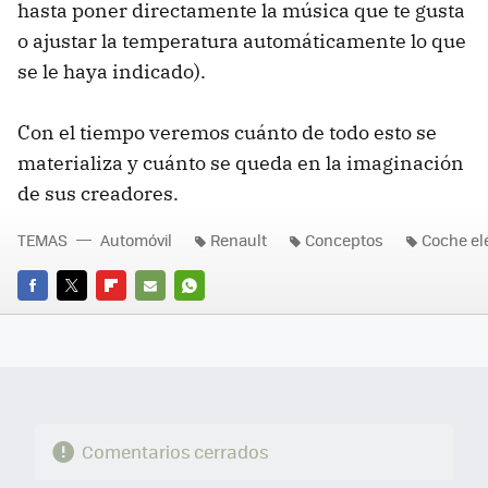
hasta poner directamente la música que te gusta
o ajustar la temperatura automáticamente lo que
se le haya indicado).
Con el tiempo veremos cuánto de todo esto se
materializa y cuánto se queda en la imaginación
de sus creadores.
TEMAS
Automóvil
Renault
Conceptos
Coche el
FACEBOOK
TWITTER
FLIPBOARD
E-
WHATSAPP
MAIL
Comentarios cerrados