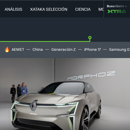
Suscríbete a
ANÁLISIS
XATAKA SELECCIÓN
CIENCIA
MOVILIDAD
HOY SE HABLA DE
AEMET
China
Generación Z
iPhone 17
Samsung G