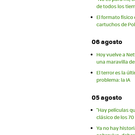
de todos los tie
El formato físic
cartuchos de P
06 agosto
Hoy vuelve a Net
una maravilla d
El terror es la 
problema: la IA
05 agosto
"Hay películas q
clásico de los 7
Ya no hay histor