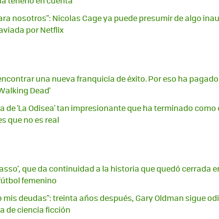
ía tenerlo en cuenta
ara nosotros": Nicolas Cage ya puede presumir de algo inau
aviada por Netflix
n encontrar una nueva franquicia de éxito. Por eso ha pagad
 Walking Dead'
 de 'La Odisea' tan impresionante que ha terminado como car
s que no es real
Lasso', que da continuidad a la historia que quedó cerrada 
 fútbol femenino
mis deudas": treinta años después, Gary Oldman sigue odi
 de ciencia ficción