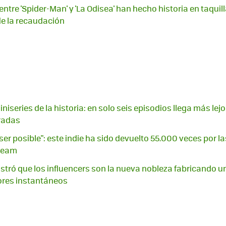
ntre 'Spider-Man' y 'La Odisea' han hecho historia en taquill
e la recaudación
niseries de la historia: en solo seis episodios llega más lej
radas
ser posible": este indie ha sido devuelto 55.000 veces por la
Steam
tró que los influencers son la nueva nobleza fabricando u
res instantáneos