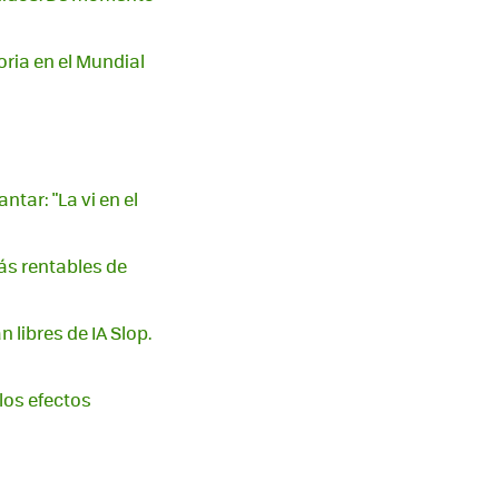
oria en el Mundial
tar: "La vi en el
ás rentables de
libres de IA Slop.
 los efectos