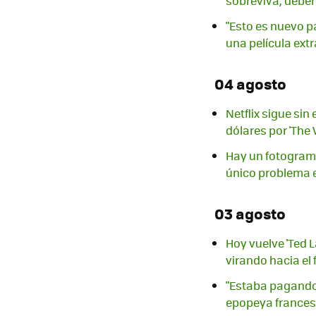
sobreviva, deber
"Esto es nuevo p
una película extr
04 agosto
Netflix sigue si
dólares por 'The
Hay un fotograma
único problema e
03 agosto
Hoy vuelve 'Ted 
virando hacia el
"Estaba pagando 
epopeya francesa