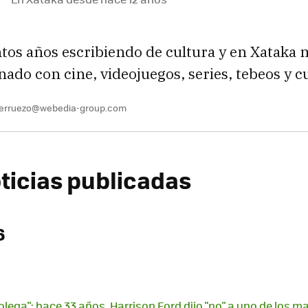
ntos años escribiendo de cultura y en Xataka
onado con cine, videojuegos, series, tebeos y c
berruezo@webedia-group.com
oticias publicadas
6
olega": hace 33 años, Harrison Ford dijo "no" a uno de los m