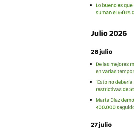
Lo bueno es que e
suman el 94'6% d
Julio 2026
28 julio
De las mejores mi
en varias tempo
"Esto no debería 
restrictivas de 
Marta Díaz demos
400.000 seguido
27 julio