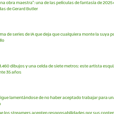
na obra maestra": una de las películas de fantasía de 2025
das de Gerard Butler
ma de series de IA que deja que cualquiera monte la suya po
llo
.460 dibujos y una celda de siete metros: este artista esqu
nte 35 años
igue lamentándose de no haber aceptado trabajar para una
n
ue los streamers acepten responsabilidades por sus cont