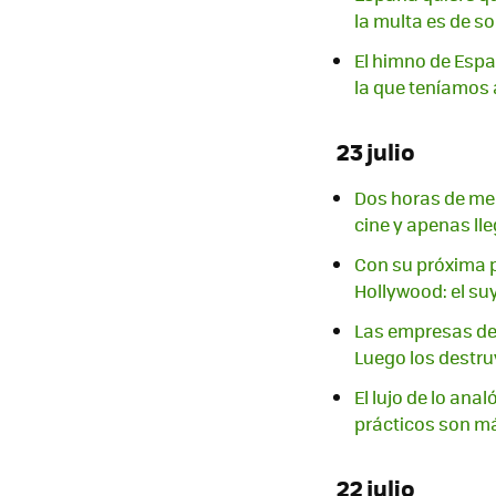
la multa es de so
El himno de Españ
la que teníamos
23 julio
Dos horas de mel
cine y apenas lle
Con su próxima p
Hollywood: el su
Las empresas de 
Luego los destr
El lujo de lo ana
prácticos son m
22 julio