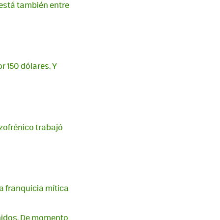
 está también entre
r 150 dólares. Y
izofrénico trabajó
 franquicia mítica
enidos. De momento