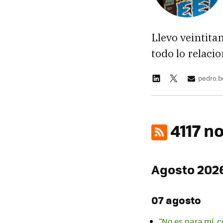
Llevo veintita
todo lo relaci
pedro.
4117 n
Agosto 202
07 agosto
"No es para mí, c