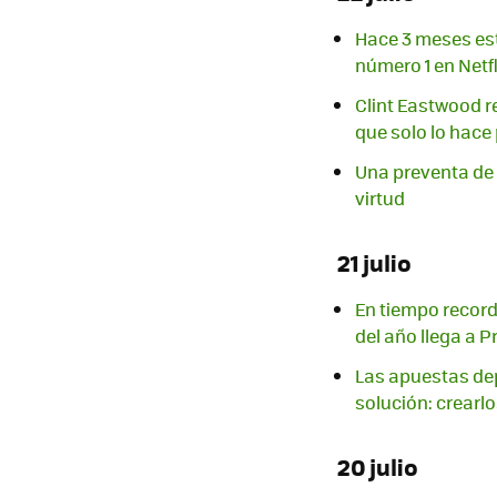
Hace 3 meses est
número 1 en Netfl
Clint Eastwood re
que solo lo hace 
Una preventa de 
virtud
21 julio
En tiempo record
del año llega a P
Las apuestas depo
solución: crearl
20 julio