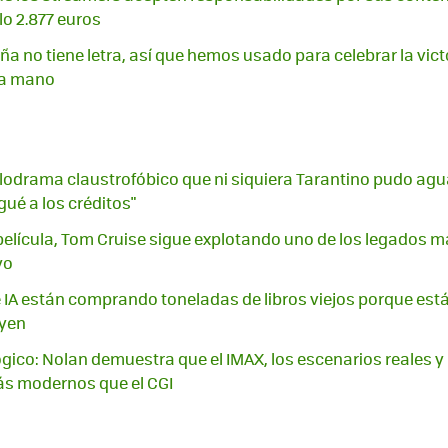
lo 2.877 euros
a no tiene letra, así que hemos usado para celebrar la vict
 a mano
odrama claustrofóbico que ni siquiera Tarantino pudo aguan
gué a los créditos"
elícula, Tom Cruise sigue explotando uno de los legados m
yo
IA están comprando toneladas de libros viejos porque están 
uyen
lógico: Nolan demuestra que el IMAX, los escenarios reales y
ás modernos que el CGI