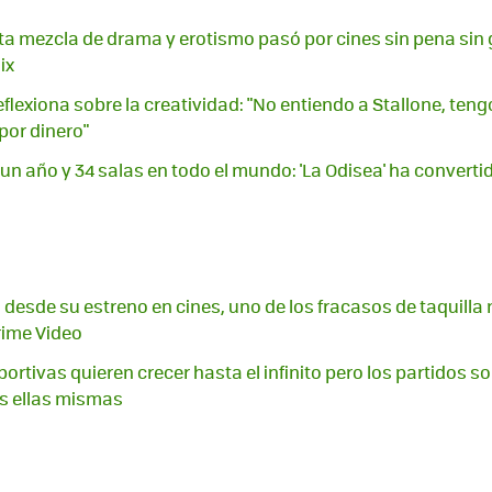
a mezcla de drama y erotismo pasó por cines sin pena sin g
ix
flexiona sobre la creatividad: "No entiendo a Stallone, teng
por dinero"
un año y 34 salas en todo el mundo: 'La Odisea' ha converti
 desde su estreno en cines, uno de los fracasos de taquilla
rime Video
rtivas quieren crecer hasta el infinito pero los partidos so
os ellas mismas