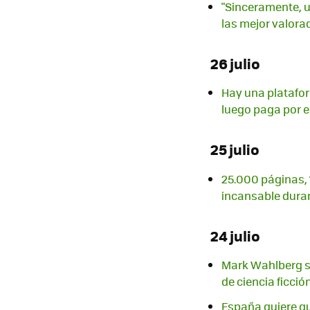
"Sinceramente, u
las mejor valora
26 julio
Hay una platafor
luego paga por e
25 julio
25.000 páginas, 1
incansable dura
24 julio
Mark Wahlberg s
de ciencia ficció
España quiere q