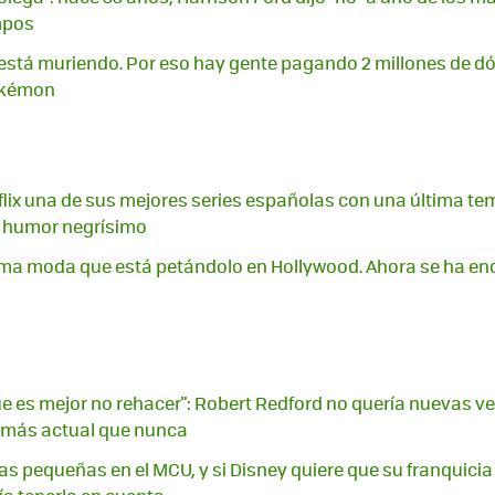
mpos
o está muriendo. Por eso hay gente pagando 2 millones de dó
okémon
flix una de sus mejores series españolas con una última t
e humor negrísimo
última moda que está petándolo en Hollywood. Ahora se ha e
ue es mejor no rehacer": Robert Redford no quería nuevas ve
0 más actual que nunca
ias pequeñas en el MCU, y si Disney quiere que su franquicia