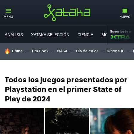
MENÚ
NUEVO
Suscríbete a
ANÁLISIS
XATAKA SELECCIÓN
CIENCIA
MOVILIDAD
HOY SE HABLA DE
China
Tim Cook
NASA
Ola de calor
iPhone 18
Todos los juegos presentados por
Playstation en el primer State of
Play de 2024