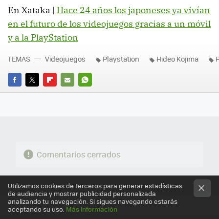
En Xataka |
Hace 24 años los japoneses ya vivían
en el futuro de los videojuegos gracias a un móvil
y a la PlayStation
TEMAS
Videojuegos
Playstation
Hideo Kojima
P
FACEBOOK
TWITTER
FLIPBOARD
E-
WHATSAPP
MAIL
Comentarios cerrados
Utilizamos cookies de terceros para generar estadísticas
de audiencia y mostrar publicidad personalizada
analizando tu navegación. Si sigues navegando estarás
aceptando su uso.
Más información