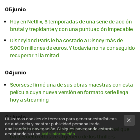
05 junio
Hoy en Netflix, 6 temporadas de una serie de acción
brutal y trepidante y con una puntuación impecable
Disneyland París le ha costado a Disney más de
5.000 millones de euros. Y todavía no ha conseguido
recuperar ni la mitad
04 junio
Scorsese firmó una de sus obras maestras con esta
película cuya nueva versión en formato serie llega
hoy a streaming
03 junio
Utilizamos cookies de terceros para generar estadísticas
de audiencia y mostrar publicidad personalizada
Hoy en Prime Video: el taquillazo internacional que
analizando tu navegación. Si sigues navegando estarás
aceptando su uso.
Más información
ha devuelto el lustre al género de los thrillers