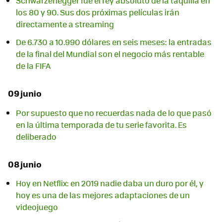
Schwarzenegger fue el rey absoluto de la taquilla en
los 80 y 90. Sus dos próximas películas irán
directamente a streaming
De 6.730 a 10.990 dólares en seis meses: la entradas
de la final del Mundial son el negocio más rentable
de la FIFA
09 junio
Por supuesto que no recuerdas nada de lo que pasó
en la última temporada de tu serie favorita. Es
deliberado
08 junio
Hoy en Netflix: en 2019 nadie daba un duro por él, y
hoy es una de las mejores adaptaciones de un
videojuego