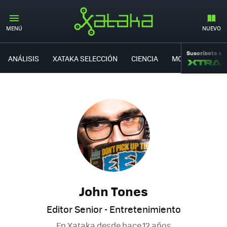
MENÚ
NUEVO
Suscríbete a
ANÁLISIS
XATAKA SELECCIÓN
CIENCIA
MOVILIDAD
John Tones
Editor Senior - Entretenimiento
En Xataka desde
hace 12 años