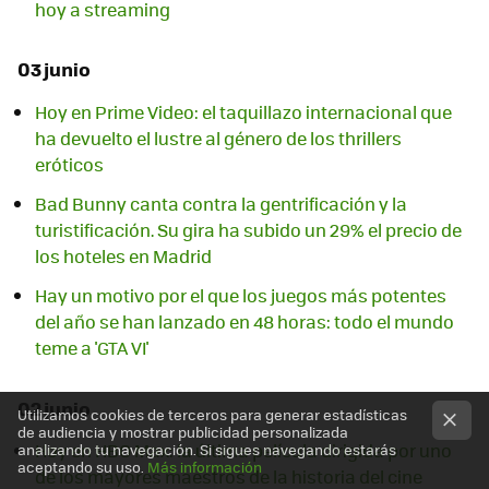
hoy a streaming
03 junio
Hoy en Prime Video: el taquillazo internacional que
ha devuelto el lustre al género de los thrillers
eróticos
Bad Bunny canta contra la gentrificación y la
turistificación. Su gira ha subido un 29% el precio de
los hoteles en Madrid
Hay un motivo por el que los juegos más potentes
del año se han lanzado en 48 horas: todo el mundo
teme a 'GTA VI'
02 junio
Utilizamos cookies de terceros para generar estadísticas
de audiencia y mostrar publicidad personalizada
Hoy en HBO Max: la última película dirigida por uno
analizando tu navegación. Si sigues navegando estarás
aceptando su uso.
Más información
de los mayores maestros de la historia del cine