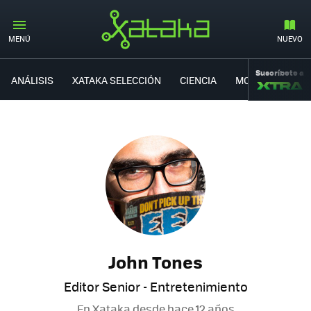
MENÚ
NUEVO
Suscríbete a
ANÁLISIS
XATAKA SELECCIÓN
CIENCIA
MOVILIDAD
John Tones
Editor Senior - Entretenimiento
En Xataka desde
hace 12 años