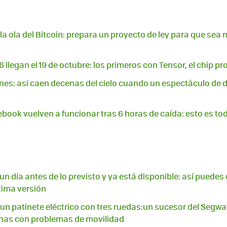
 la ola del Bitcoin: prepara un proyecto de ley para que se
6 llegan el 19 de octubre: los primeros con Tensor, el chip p
ones: así caen decenas del cielo cuando un espectáculo de d
ook vuelven a funcionar tras 6 horas de caída: esto es t
un día antes de lo previsto y ya está disponible: así puedes
ltima versión
un patinete eléctrico con tres ruedas:un sucesor del Segw
onas con problemas de movilidad