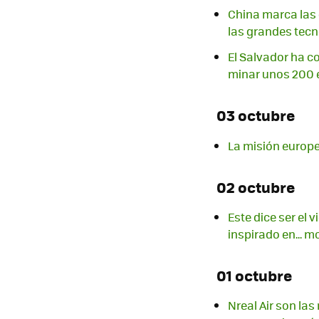
China marca las d
las grandes tec
El Salvador ha c
minar unos 200 
03 octubre
La misión europe
02 octubre
Este dice ser el 
inspirado en... 
01 octubre
Nreal Air son la