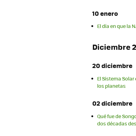
10 enero
El día en que la
Diciembre 
20 diciembre
El Sistema Solar 
los planetas
02 diciembre
Qué fue de Songd
dos décadas de