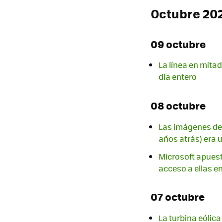
Octubre 20
09 octubre
La línea en mita
día entero
08 octubre
Las imágenes de 
años atrás) era 
Microsoft apuest
acceso a ellas e
07 octubre
La turbina eólica