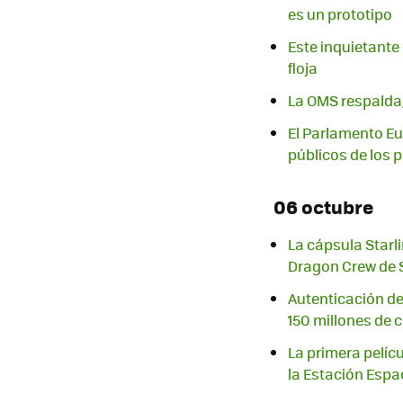
es un prototipo
Este inquietante
floja
La OMS respalda,
El Parlamento Eu
públicos de los
06 octubre
La cápsula Starl
Dragon Crew de
Autenticación de
150 millones de 
La primera pelícu
la Estación Espa