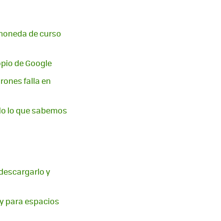
a moneda de curso
ropio de Google
rones falla en
odo lo que sabemos
 descargarlo y
ay para espacios