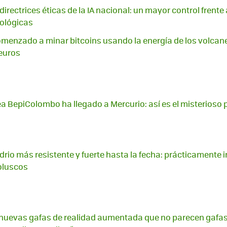
irectrices éticas de la IA nacional: un mayor control frente
nológicas
omenzado a minar bitcoins usando la energía de los volcan
euros
a BepiColombo ha llegado a Mercurio: así es el misterioso 
vidrio más resistente y fuerte hasta la fecha: prácticamente 
moluscos
s nuevas gafas de realidad aumentada que no parecen gafas