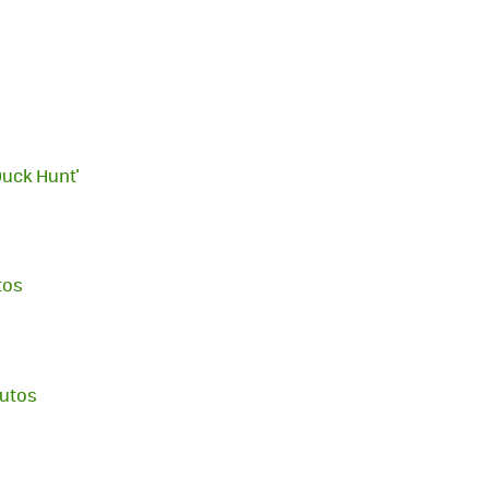
Duck Hunt'
tos
nutos