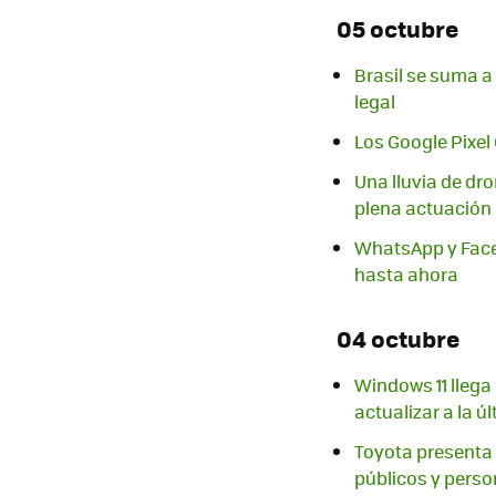
05 octubre
Brasil se suma a
legal
Los Google Pixel 
Una lluvia de dr
plena actuación
WhatsApp y Faceb
hasta ahora
04 octubre
Windows 11 llega 
actualizar a la ú
Toyota presenta 
públicos y pers