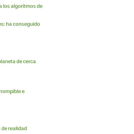
 a los algoritmos de
es: ha conseguido
planeta de cerca
irrompible e
 de realidad