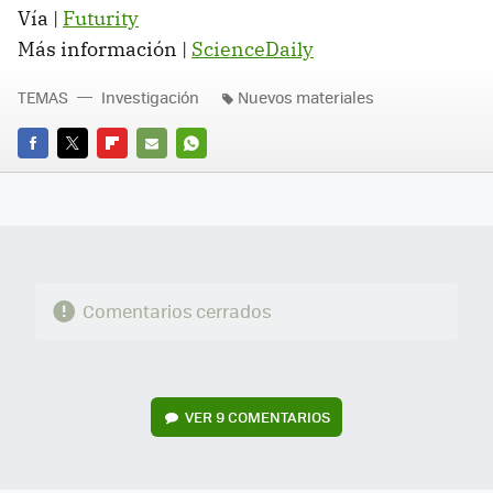
Vía |
Futurity
Más información |
ScienceDaily
TEMAS
Investigación
Nuevos materiales
FACEBOOK
TWITTER
FLIPBOARD
E-
WHATSAPP
MAIL
Comentarios cerrados
VER
9 COMENTARIOS