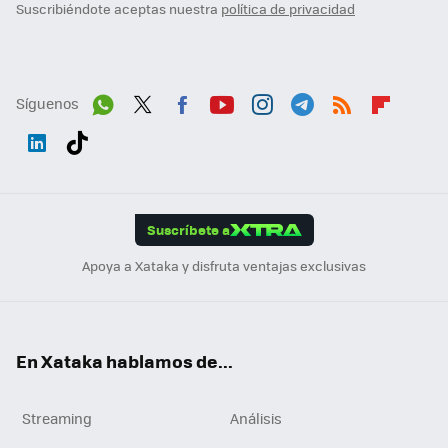
Suscribiéndote aceptas nuestra
política de privacidad
Síguenos
Wh
Twit
Fac
You
Inst
Tele
RSS
Flip
ats
ter
ebo
tub
agr
gra
boa
Link
Tikt
App
ok
e
am
m
rd
edI
ok
Suscríbete a
n
Apoya a Xataka y disfruta ventajas exclusivas
En Xataka hablamos de...
Streaming
Análisis