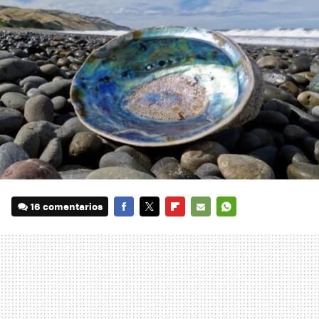
16 comentarios
FACEBOOK
TWITTER
FLIPBOARD
E-
WHATSAPP
MAIL