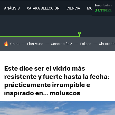
Suscríbete a
ANÁLISIS
XATAKA SELECCIÓN
CIENCIA
MOVILIDAD
HOY SE HABLA DE
China
Elon Musk
Generación Z
Eclipse
Christoph
Este dice ser el vidrio más
resistente y fuerte hasta la fecha:
prácticamente irrompible e
inspirado en... moluscos