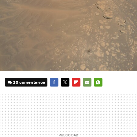
20 comentarios
FACEBOOK
TWITTER
FLIPBOARD
E-
WHATSAPP
MAIL