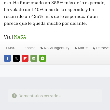
eso. Ha funcionado un 358% más de lo esperado,
ha volado un 140% más de lo esperado y ha
recorrido un 435% más de lo esperado. Y aún
parece que le queda mucho por delante.
Vía |
NASA
TEMAS
Espacio
NASA Ingenuity
Marte
Perseve
FACEBOOK
TWITTER
FLIPBOARD
E-
WHATSAPP
MAIL
Comentarios cerrados