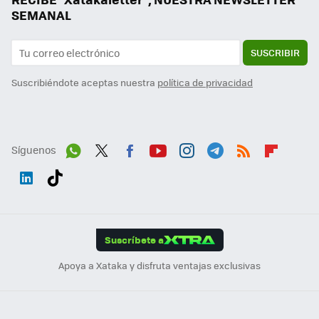
SEMANAL
SUSCRIBIR
Suscribiéndote aceptas nuestra
política de privacidad
Síguenos
Wh
Twit
Fac
You
Inst
Tele
RSS
Flip
ats
ter
ebo
tub
agr
gra
boa
Link
Tikt
App
ok
e
am
m
rd
edI
ok
Suscríbete a
n
Apoya a Xataka y disfruta ventajas exclusivas