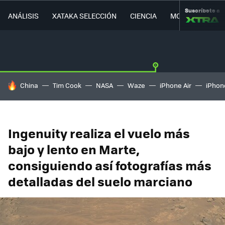
Suscríbete a
ANÁLISIS
XATAKA SELECCIÓN
CIENCIA
MOVILIDAD
HOY SE HABLA DE
China
Tim Cook
NASA
Waze
iPhone Air
iPhone
Ingenuity realiza el vuelo más
bajo y lento en Marte,
consiguiendo así fotografías más
detalladas del suelo marciano