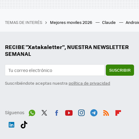
TEMAS DE INTERÉS
Mejores moviles 2026
Claude
Androi
RECIBE "Xatakaletter", NUESTRA NEWSLETTER
SEMANAL
SUSCRIBIR
Suscribiéndote aceptas nuestra
política de privacidad
Síguenos
Wh
Twit
Fac
You
Inst
Tele
RSS
Flip
ats
ter
ebo
tub
agr
gra
boa
Link
Tikt