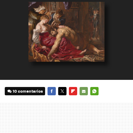
10 comentarios
FACEBOOK
TWITTER
FLIPBOARD
E-
WHATSAPP
MAIL