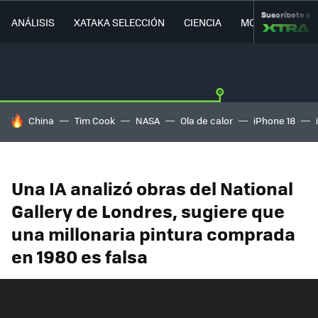
Suscríbete a
ANÁLISIS
XATAKA SELECCIÓN
CIENCIA
MOVILIDAD
HOY SE HABLA DE
China
Tim Cook
NASA
Ola de calor
iPhone 18
Una IA analizó obras del National
Gallery de Londres, sugiere que
una millonaria pintura comprada
en 1980 es falsa