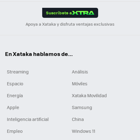
App
ok
e
am
m
rd
edI
ok
Suscríbete a
n
Apoya a Xataka y disfruta ventajas exclusivas
En Xataka hablamos de...
Streaming
Análisis
Espacio
Móviles
Energía
Xataka Movilidad
Apple
Samsung
Inteligencia artificial
China
Empleo
Windows 11