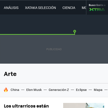
Suscríbete a
ANÁLISIS
XATAKA SELECCIÓN
CIENCIA
MOVILIDAD
Arte
HOY SE HABLA DE
China
Elon Musk
Generación Z
Eclipse
Mapa
Los ultrarricos están