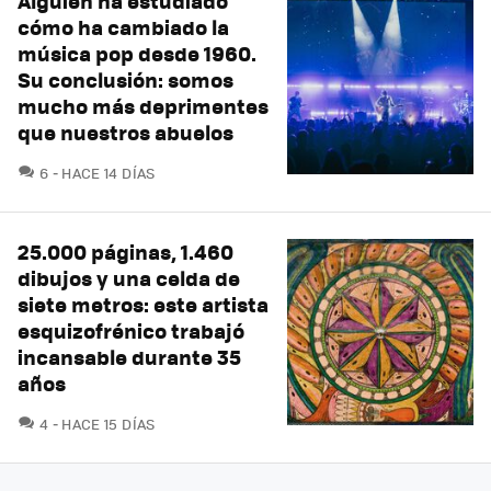
Alguien ha estudiado
cómo ha cambiado la
música pop desde 1960.
Su conclusión: somos
mucho más deprimentes
que nuestros abuelos
COMENTARIOS
6
HACE 14 DÍAS
25.000 páginas, 1.460
dibujos y una celda de
siete metros: este artista
esquizofrénico trabajó
incansable durante 35
años
COMENTARIOS
4
HACE 15 DÍAS