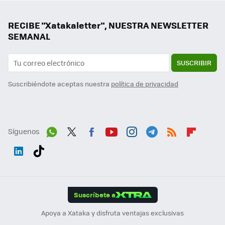
RECIBE "Xatakaletter", NUESTRA NEWSLETTER
SEMANAL
SUSCRIBIR
Suscribiéndote aceptas nuestra
política de privacidad
Síguenos
Wh
Twit
Fac
You
Inst
Tele
RSS
Flip
ats
ter
ebo
tub
agr
gra
boa
Link
Tikt
App
ok
e
am
m
rd
edI
ok
Suscríbete a
n
Apoya a Xataka y disfruta ventajas exclusivas