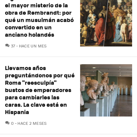
el mayor misterio de la
obra de Rembrandt: por
qué un musulmán acabó
convertido en un
anciano holandés
COMENTARIOS
37
HACE UN MES
Llevamos años
preguntándonos por qué
Roma "reesculpía"
bustos de emperadores
para cambiarles las
caras. La clave está en
Hispania
COMENTARIOS
0
HACE 2 MESES