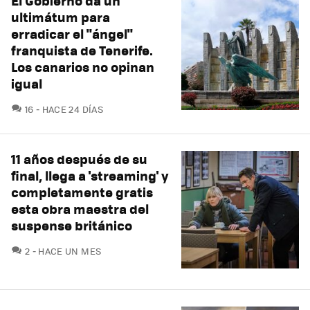
El Gobierno da un
ultimátum para
erradicar el "ángel"
franquista de Tenerife.
Los canarios no opinan
igual
COMENTARIOS
16
HACE 24 DÍAS
11 años después de su
final, llega a 'streaming' y
completamente gratis
esta obra maestra del
suspense británico
COMENTARIOS
2
HACE UN MES