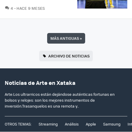
COMENTARIOS
4
HACE 9 MESES
MÁS ANTIGUAS
»
ARCHIVO DE NOTICIAS
Noticias de Arte en Xataka
Arte:Los ultrarricos están dejándose auténticas fortunas en
bolsos y relojes: son los mejores instrumentos de
inversión.Trasanquelos es una remota y..
OTROS TEMAS:
Streaming
Análisis
Apple
Samsung
In