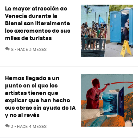
La mayor atracción de
Venecia durante la
Bienal son literalmente
los excrementos de sus
miles de turistas
COMENTARIOS
8
HACE 3 MESES
Hemos llegado a un
punto en el que los
artistas tienen que
explicar que han hecho
sus obras sin ayuda de IA
y no al revés
COMENTARIOS
3
HACE 4 MESES