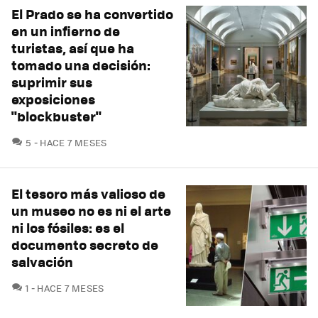
El Prado se ha convertido
en un infierno de
turistas, así que ha
tomado una decisión:
suprimir sus
exposiciones
"blockbuster"
COMENTARIOS
5
HACE 7 MESES
El tesoro más valioso de
un museo no es ni el arte
ni los fósiles: es el
documento secreto de
salvación
COMENTARIOS
1
HACE 7 MESES