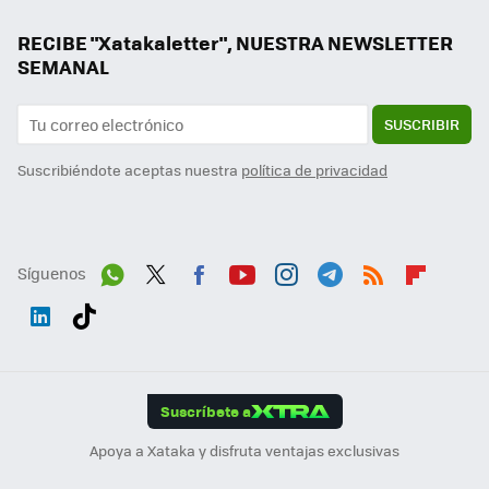
RECIBE "Xatakaletter", NUESTRA NEWSLETTER
SEMANAL
SUSCRIBIR
Suscribiéndote aceptas nuestra
política de privacidad
Síguenos
Wh
Twit
Fac
You
Inst
Tele
RSS
Flip
ats
ter
ebo
tub
agr
gra
boa
Link
Tikt
App
ok
e
am
m
rd
edI
ok
Suscríbete a
n
Apoya a Xataka y disfruta ventajas exclusivas