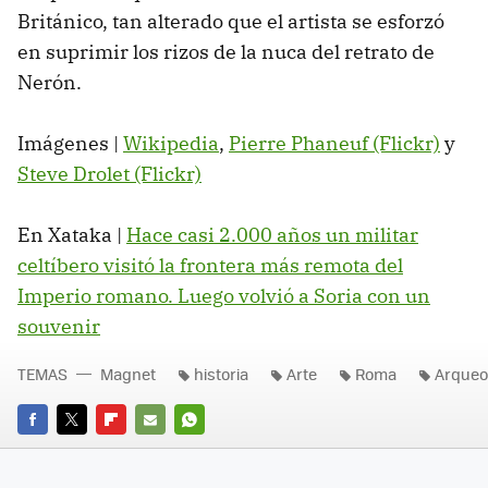
Británico, tan alterado que el artista se esforzó
en suprimir los rizos de la nuca del retrato de
Nerón.
Imágenes |
Wikipedia
,
Pierre Phaneuf (Flickr)
y
Steve Drolet (Flickr)
En Xataka |
Hace casi 2.000 años un militar
celtíbero visitó la frontera más remota del
Imperio romano. Luego volvió a Soria con un
souvenir
TEMAS
Magnet
historia
Arte
Roma
Arqueo
FACEBOOK
TWITTER
FLIPBOARD
E-
WHATSAPP
MAIL