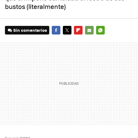
bustos (literalmente)
Sin comentarios
FACEBOOK
TWITTER
FLIPBOARD
E-
WHATSAPP
MAIL