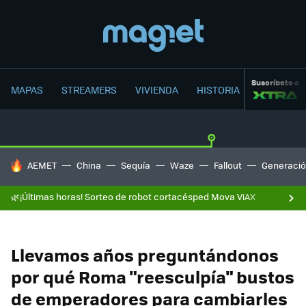
Suscríbete a
MAPAS
STREAMERS
VIVIENDA
HISTORIA
HOY SE HABLA DE
AEMET
China
Sequía
Waze
Fallout
Generació
🌿¡Últimas horas! Sorteo de robot cortacésped Mova ViAX
Llevamos años preguntándonos
por qué Roma "reesculpía" bustos
de emperadores para cambiarles