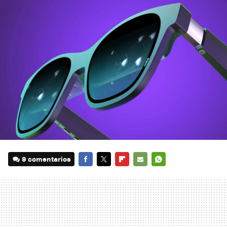
9 comentarios
FACEBOOK
TWITTER
FLIPBOARD
E-
WHATSAPP
MAIL