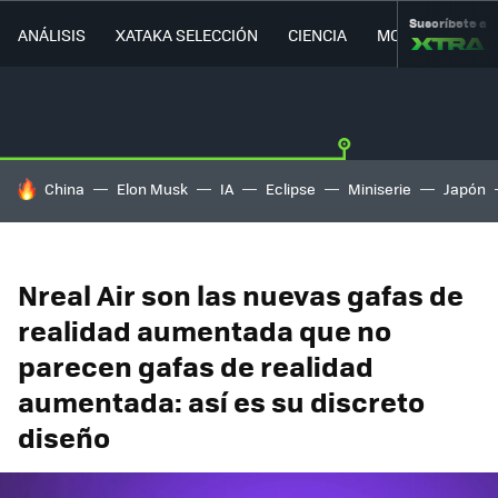
Suscríbete a
ANÁLISIS
XATAKA SELECCIÓN
CIENCIA
MOVILIDAD
HOY SE HABLA DE
China
Elon Musk
IA
Eclipse
Miniserie
Japón
Nreal Air son las nuevas gafas de
realidad aumentada que no
parecen gafas de realidad
aumentada: así es su discreto
diseño