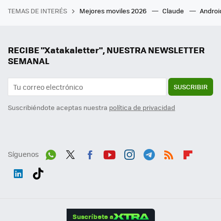
TEMAS DE INTERÉS
Mejores moviles 2026
Claude
Androi
RECIBE "Xatakaletter", NUESTRA NEWSLETTER
SEMANAL
SUSCRIBIR
Suscribiéndote aceptas nuestra
política de privacidad
Síguenos
Wh
Twit
Fac
You
Inst
Tele
RSS
Flip
ats
ter
ebo
tub
agr
gra
boa
Link
Tikt
App
ok
e
am
m
rd
edI
ok
Suscríbete a
n