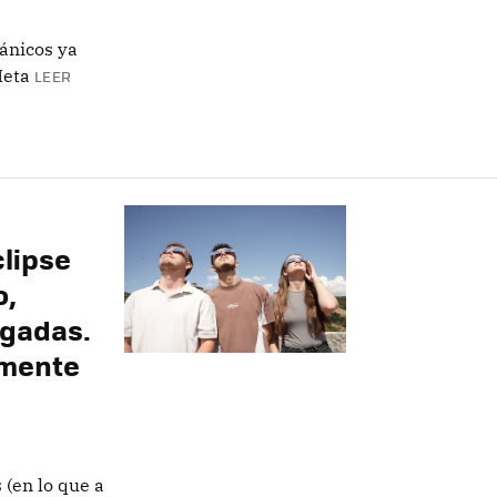
tánicos ya
Meta
LEER
clipse
o,
ogadas.
amente
 (en lo que a