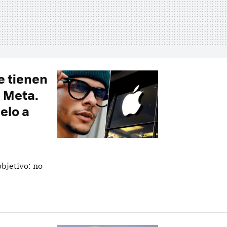
e tienen
 Meta.
elo a
bjetivo: no