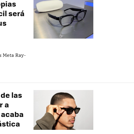
opias
cil será
us
as Meta Ray-
de las
r a
 acaba
ástica