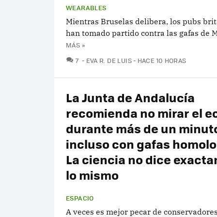
WEARABLES
Mientras Bruselas delibera, los pubs bri
han tomado partido contra las gafas de 
MÁS »
COMENTARIOS
7
EVA R. DE LUIS
HACE 10 HORAS
La Junta de Andalucía
recomienda no mirar el e
durante más de un minut
incluso con gafas homol
La ciencia no dice exact
lo mismo
ESPACIO
A veces es mejor pecar de conservadores