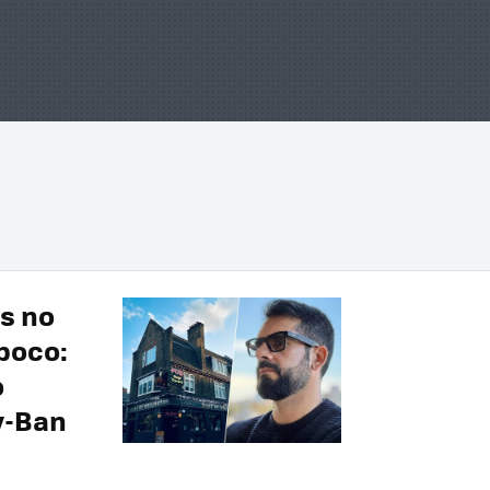
os no
poco:
o
y-Ban