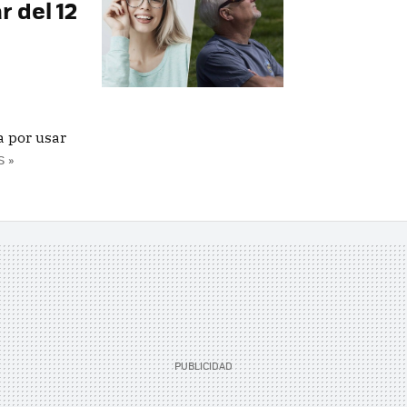
r del 12
e
 por usar
 »