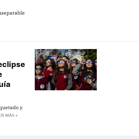
inseparable
eclipse
e
uía
iquetado y
ER MÁS »