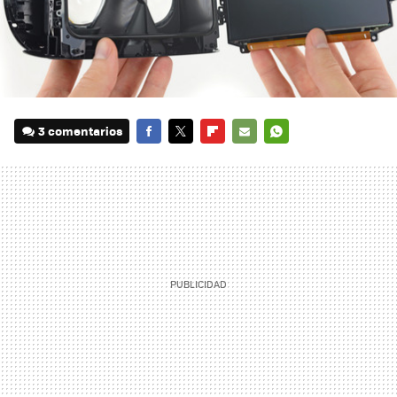
3 comentarios
FACEBOOK
TWITTER
FLIPBOARD
E-
WHATSAPP
MAIL