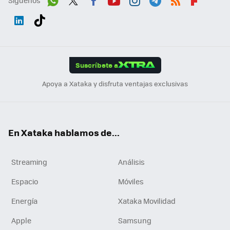
Wh
Twit
Fac
You
Inst
Tele
RSS
Flip
ats
ter
ebo
tub
agr
gra
boa
Link
Tikt
App
ok
e
am
m
rd
edI
ok
Suscríbete a
n
Apoya a Xataka y disfruta ventajas exclusivas
En Xataka hablamos de...
Streaming
Análisis
Espacio
Móviles
Energía
Xataka Movilidad
Apple
Samsung