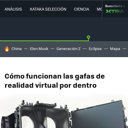
Suscríbete a
ANÁLISIS
XATAKA SELECCIÓN
CIENCIA
MOVILIDAD
HOY SE HABLA DE
China
Elon Musk
Generación Z
Eclipse
Mapa
Cómo funcionan las gafas de
realidad virtual por dentro