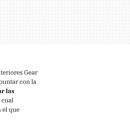
nteriores Gear
puntar con la
r las
 cual
 el que