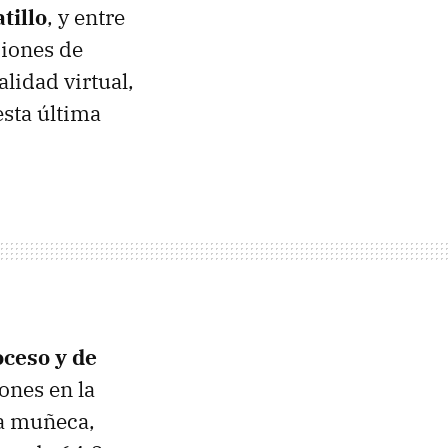
tillo
, y entre
ciones de
lidad virtual,
esta última
oceso y de
ones en la
la muñeca,