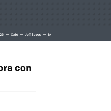
S26
Café
Jeff Bezos
IA
ora con