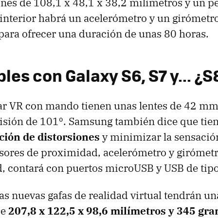
es de 108,1 x 48,1 x 38,2 milímetros y un p
interior habrá un acelerómetro y un girómetro
para ofrecer una duración de unas 80 horas.
es con Galaxy S6, S7 y... ¿S
ar VR con mando tienen unas lentes de 42 mm
isión de 101º. Samsung también dice que tie
ción de distorsiones
y minimizar la sensació
sores de proximidad, acelerómetro y girómetr
d, contará con puertos microUSB y USB de tipo
tas nuevas gafas de realidad virtual tendrán un
de
207,8 x 122,5 x 98,6 milímetros y 345 gr