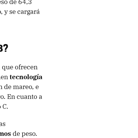
eso de 64,3
, y se cargará
8?
 que ofrecen
nen
tecnología
n de mareo, e
o. En cuanto a
 C.
as
amos
de peso.