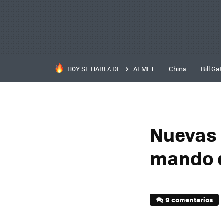
HOY SE HABLA DE
AEMET
China
Bill Ga
Nuevas 
mando d
9 comentarios