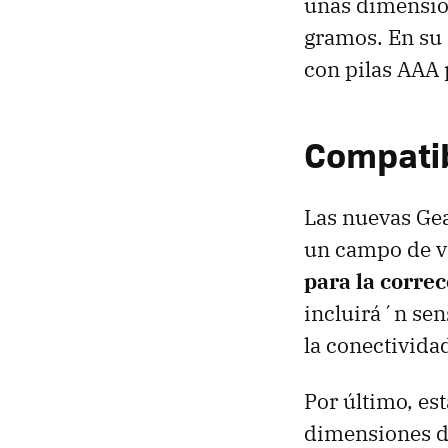
unas dimension
gramos. En su 
con pilas AAA 
Compatibl
Las nuevas Ge
un campo de v
para la correc
incluirá´n sen
la conectivida
Por último, es
dimensiones 