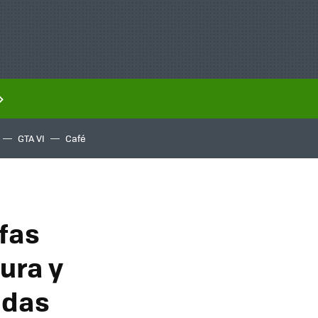
GTA VI
Café
fas
ura y
adas