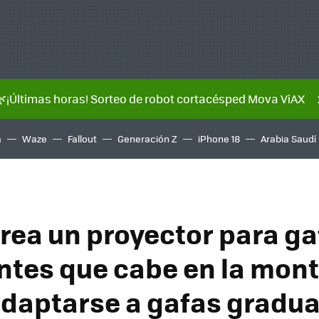
🌿¡Últimas horas! Sorteo de robot cortacésped Mova ViAX
a
Waze
Fallout
Generación Z
iPhone 18
Arabia Saudí
rea un proyector para ga
entes que cabe en la mont
daptarse a gafas gradu