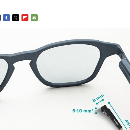
FACEBOOK
TWITTER
FLIPBOARD
E-
MAIL