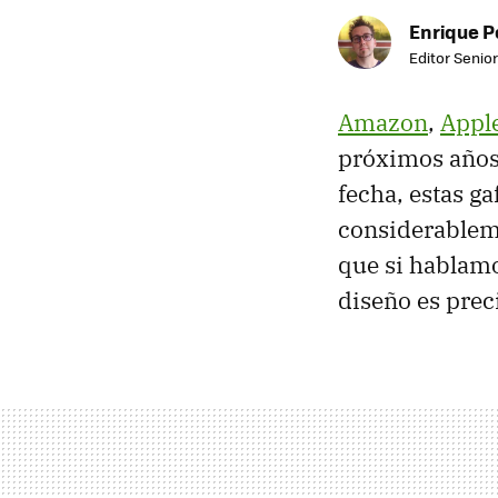
Enrique P
Editor Senior
Amazon
,
Appl
próximos años,
fecha, estas g
considerableme
que si hablamo
diseño es prec