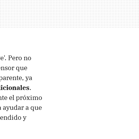
e'. Pero no
ensor que
parente, ya
dicionales
.
nte el próximo
a ayudar a que
tendido y