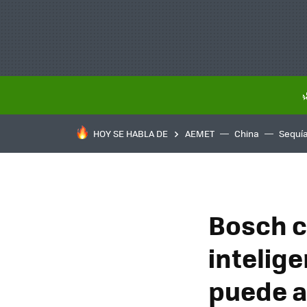
HOY SE HABLA DE
AEMET
China
Sequí
Bosch c
intelig
puede a