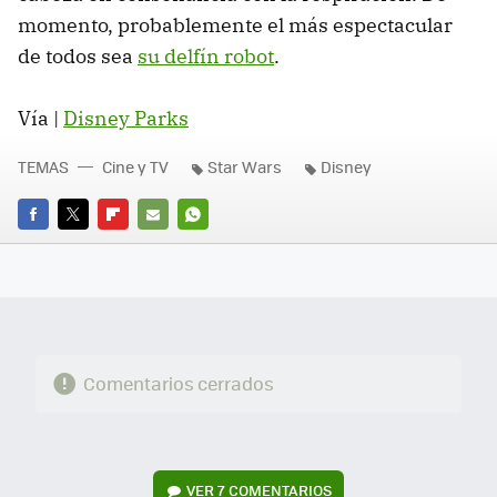
momento, probablemente el más espectacular
de todos sea
su delfín robot
.
Vía |
Disney Parks
TEMAS
Cine y TV
Star Wars
Disney
FACEBOOK
TWITTER
FLIPBOARD
E-
WHATSAPP
MAIL
Comentarios cerrados
VER
7 COMENTARIOS