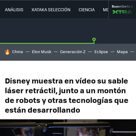
Suscríbete a
ANÁLISIS
XATAKA SELECCIÓN
CIENCIA
MOVILIDAD
HOY SE HABLA DE
China
Elon Musk
Generación Z
Eclipse
Mapa
Disney muestra en vídeo su sable
láser retráctil, junto a un montón
de robots y otras tecnologías que
están desarrollando