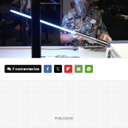
7 comentarios
FACEBOOK
TWITTER
FLIPBOARD
E-
WHATSAPP
MAIL