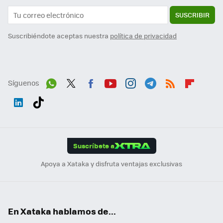
SUSCRIBIR
Suscribiéndote aceptas nuestra
política de privacidad
Síguenos
Wh
Twit
Fac
You
Inst
Tele
RSS
Flip
ats
ter
ebo
tub
agr
gra
boa
Link
Tikt
App
ok
e
am
m
rd
edI
ok
Suscríbete a
n
Apoya a Xataka y disfruta ventajas exclusivas
En Xataka hablamos de...