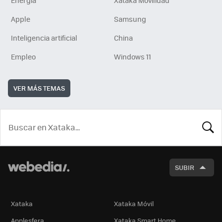
Apple
Samsung
Inteligencia artificial
China
Empleo
Windows 11
VER MÁS TEMAS
BUSCA
SUBIR
Xataka
Xataka Móvil
Applesfera
Xataka Smart Home