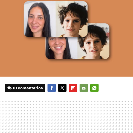
10 comentarios
FACEBOOK
TWITTER
FLIPBOARD
E-
WHATSAPP
MAIL