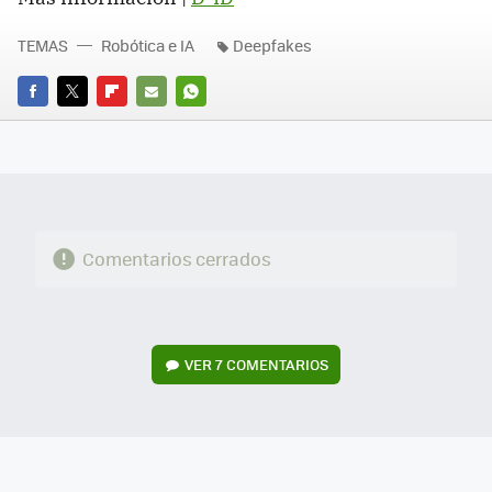
TEMAS
Robótica e IA
Deepfakes
FACEBOOK
TWITTER
FLIPBOARD
E-
WHATSAPP
MAIL
Comentarios cerrados
VER
7 COMENTARIOS