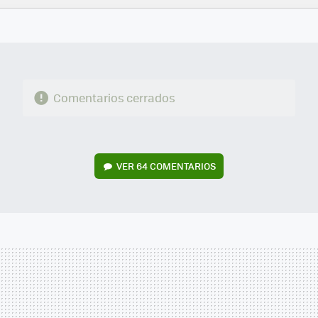
FACEBOOK
TWITTER
FLIPBOARD
E-
WHATSAPP
MAIL
Comentarios cerrados
VER
64 COMENTARIOS