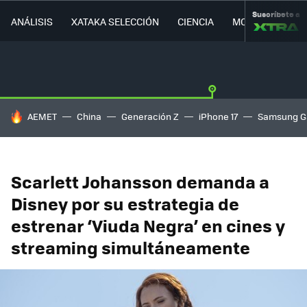
Suscríbete a
ANÁLISIS
XATAKA SELECCIÓN
CIENCIA
MOVILIDAD
HOY SE HABLA DE
AEMET
China
Generación Z
iPhone 17
Samsung G
Scarlett Johansson demanda a
Disney por su estrategia de
estrenar ‘Viuda Negra’ en cines y
streaming simultáneamente