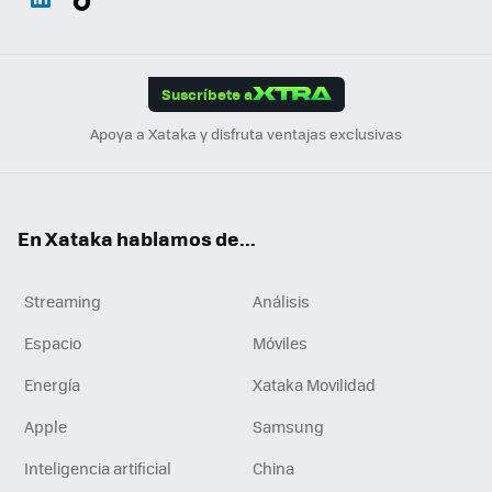
ats
ter
ebo
tub
agr
gra
boa
Link
Tikt
App
ok
e
am
m
rd
edI
ok
Suscríbete a
n
Apoya a Xataka y disfruta ventajas exclusivas
En Xataka hablamos de...
Streaming
Análisis
Espacio
Móviles
Energía
Xataka Movilidad
Apple
Samsung
Inteligencia artificial
China