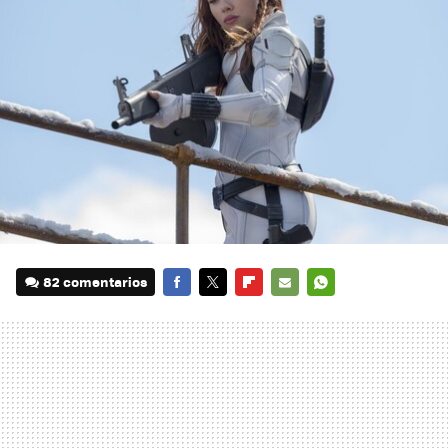
82 comentarios
FACEBOOK
TWITTER
FLIPBOARD
E-
WHATSAPP
MAIL