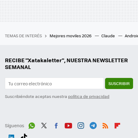
TEMAS DE INTERÉS
Mejores moviles 2026
Claude
Androi
RECIBE "Xatakaletter", NUESTRA NEWSLETTER
SEMANAL
SUSCRIBIR
Suscribiéndote aceptas nuestra
política de privacidad
Síguenos
Wh
Twit
Fac
You
Inst
Tele
RSS
Flip