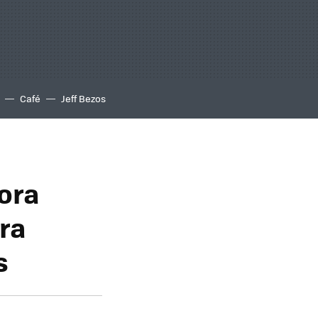
Café
Jeff Bezos
hora
era
s