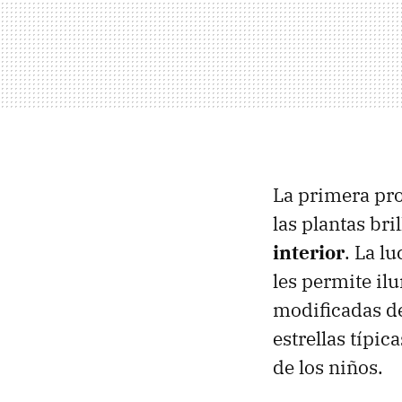
La primera pr
las plantas br
interior
. La l
les permite il
modificadas de
estrellas típic
de los niños.