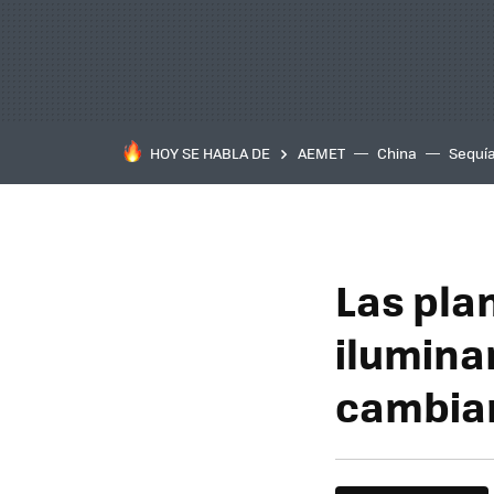
HOY SE HABLA DE
AEMET
China
Sequí
Las plan
iluminan
cambiar 