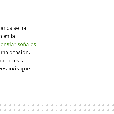
años se ha
 en la
a
enviar señales
una ocasión.
a, pues la
ces más que