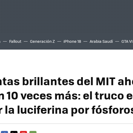
a
Fallout
Generación Z
iPhone 18
Arabia Saudí
GTA VI
tas brillantes del MIT a
 10 veces más: el truco 
la luciferina por fósforo