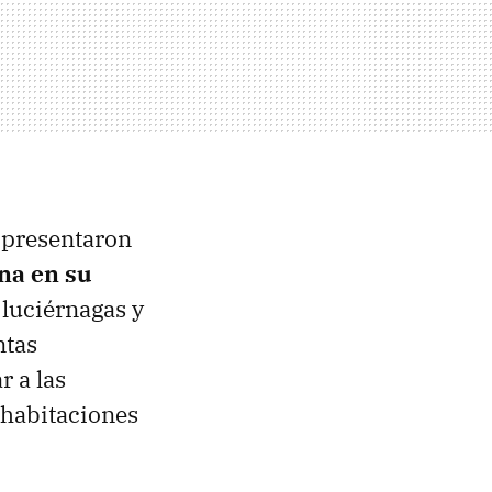
 presentaron
ina en su
 luciérnagas y
ntas
r a las
s habitaciones