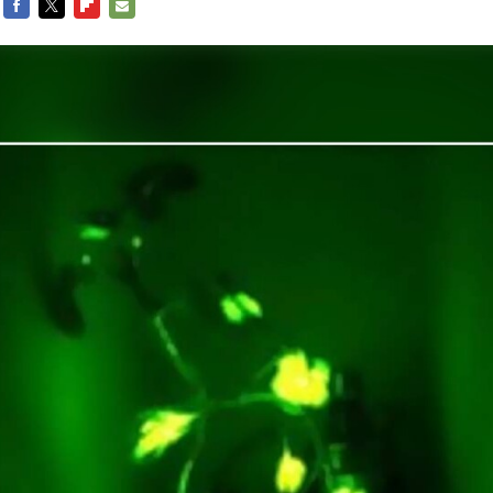
FACEBOOK
TWITTER
FLIPBOARD
E-
MAIL