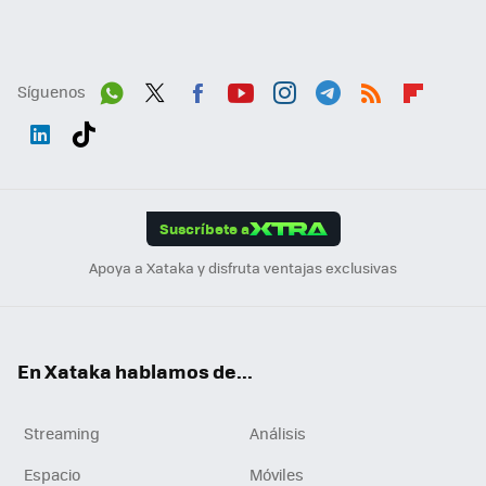
Síguenos
Wh
Twit
Fac
You
Inst
Tele
RSS
Flip
ats
ter
ebo
tub
agr
gra
boa
Link
Tikt
App
ok
e
am
m
rd
edI
ok
Suscríbete a
n
Apoya a Xataka y disfruta ventajas exclusivas
En Xataka hablamos de...
Streaming
Análisis
Espacio
Móviles