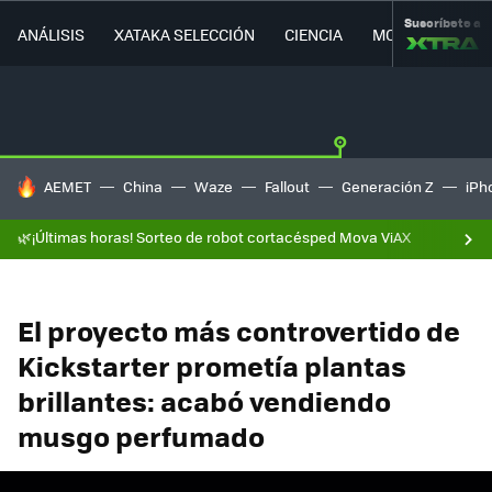
Suscríbete a
ANÁLISIS
XATAKA SELECCIÓN
CIENCIA
MOVILIDAD
HOY SE HABLA DE
AEMET
China
Waze
Fallout
Generación Z
iPh
🌿¡Últimas horas! Sorteo de robot cortacésped Mova ViAX
El proyecto más controvertido de
Kickstarter prometía plantas
brillantes: acabó vendiendo
musgo perfumado