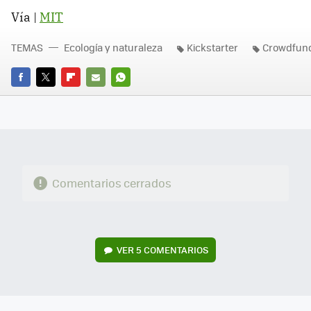
Vía |
MIT
TEMAS
Ecología y naturaleza
Kickstarter
Crowdfun
FACEBOOK
TWITTER
FLIPBOARD
E-
WHATSAPP
MAIL
Comentarios cerrados
VER
5 COMENTARIOS