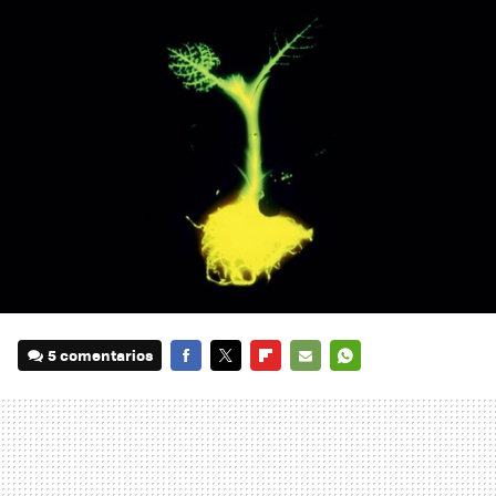
5 comentarios
FACEBOOK
TWITTER
FLIPBOARD
E-
WHATSAPP
MAIL