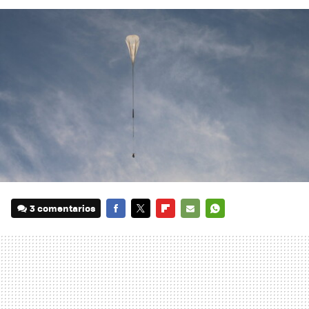
3 comentarios
FACEBOOK
TWITTER
FLIPBOARD
E-
WHATSAPP
MAIL