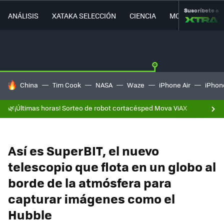
Suscríbete a
ANÁLISIS
XATAKA SELECCIÓN
CIENCIA
MOVILIDAD
HOY SE HABLA DE
China
Tim Cook
NASA
Waze
iPhone Air
iPhone
🌿¡Últimas horas! Sorteo de robot cortacésped Mova ViAX
Así es SuperBIT, el nuevo
telescopio que flota en un globo al
borde de la atmósfera para
capturar imágenes como el
Hubble