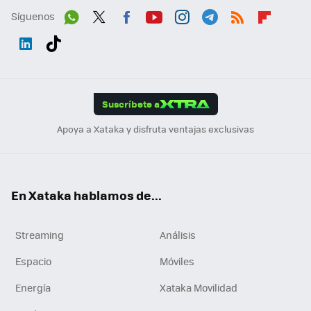
Síguenos
Wh
Twit
Fac
You
Inst
Tele
RSS
Flip
ats
ter
ebo
tub
agr
gra
boa
Link
Tikt
App
ok
e
am
m
rd
edI
ok
Suscríbete a
n
Apoya a Xataka y disfruta ventajas exclusivas
En Xataka hablamos de...
Streaming
Análisis
Espacio
Móviles
Energía
Xataka Movilidad