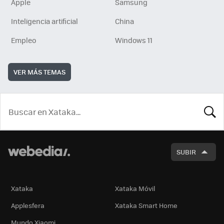
Apple
Samsung
Inteligencia artificial
China
Empleo
Windows 11
VER MÁS TEMAS
BUSCA
SUBIR
Xataka
Xataka Móvil
Applesfera
Xataka Smart Home
Mundo Xiaomi