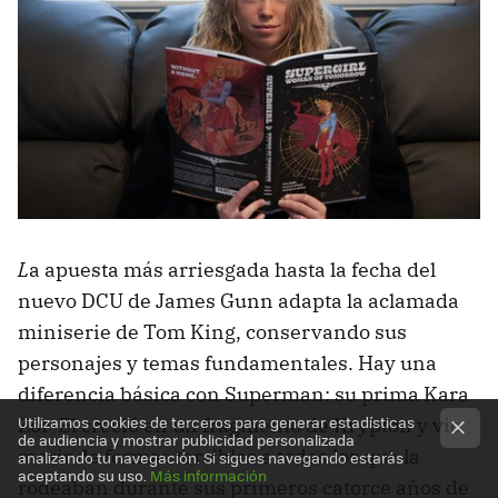
L
a apuesta más arriesgada hasta la fecha del
nuevo DCU de James Gunn adapta la aclamada
miniserie de Tom King, conservando sus
personajes y temas fundamentales. Hay una
diferencia básica con Superman: su prima Kara
Utilizamos cookies de terceros para generar estadísticas
Zor-El creció en un fragmento de Krypton y vio
de audiencia y mostrar publicidad personalizada
morir de formas terribles a todos los que la
analizando tu navegación. Si sigues navegando estarás
aceptando su uso.
Más información
rodeaban durante sus primeros catorce años de