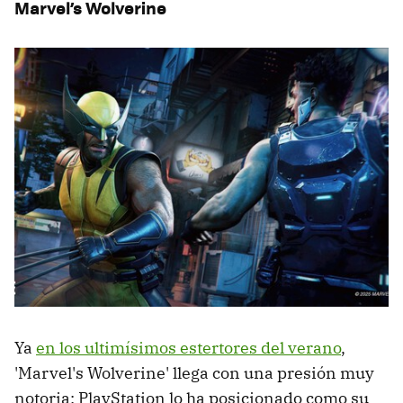
Marvel’s Wolverine
Ya
en los ultimísimos estertores del verano
,
'Marvel's Wolverine' llega con una presión muy
notoria: PlayStation lo ha posicionado como su