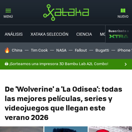
MENÚ
NUEVO
Suscríbete a
ANÁLISIS
XATAKA SELECCIÓN
CIENCIA
MOVILIDAD
HOY SE HABLA DE
China
Tim Cook
NASA
Fallout
Bugatti
iPhone 
🖨️ ¡Sorteamos una impresora 3D Bambu Lab A2L Combo!
De 'Wolverine' a 'La Odisea': todas
las mejores películas, series y
videojuegos que llegan este
verano 2026