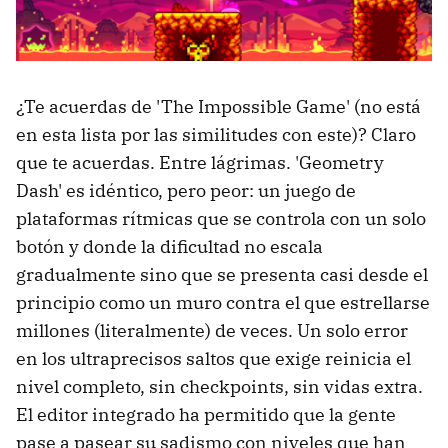
The Legend of Zelda: Majora's Mask (2000)
Ikaruga (2001)
Stuntman (2002)
¿Te acuerdas de 'The Impossible Game' (no está
en esta lista por las similitudes con este)? Claro
Guitar Hero III (2007)
que te acuerdas. Entre lágrimas. 'Geometry
Trap Adventure 2 (2016)
Dash' es idéntico, pero peor: un juego de
plataformas rítmicas que se controla con un solo
Super Mario Bros: The Lost Levels (1986)
botón y donde la dificultad no escala
Battletoads (1991)
gradualmente sino que se presenta casi desde el
principio como un muro contra el que estrellarse
Ghosts'n Goblins (1985)
millones (literalmente) de veces. Un solo error
Teenage Mutant Ninja Turtles (1989)
en los ultraprecisos saltos que exige reinicia el
Ninja Gaiden (2004)
nivel completo, sin checkpoints, sin vidas extra.
El editor integrado ha permitido que la gente
Super Mario Maker 2 (2019)
pase a pasear su sadismo con niveles que han