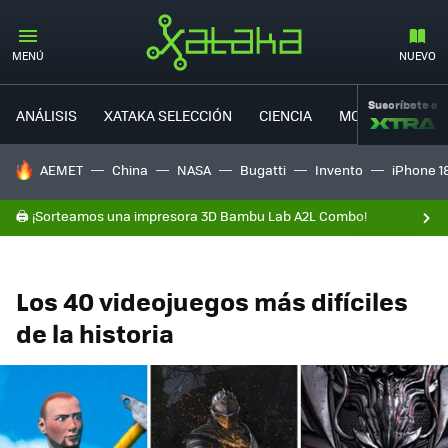
MENÚ
NUEVO
Suscríbete a
ANÁLISIS
XATAKA SELECCIÓN
CIENCIA
MOVILIDAD
HOY SE HABLA DE
AEMET
China
NASA
Bugatti
Invento
iPhone 1
🖨️ ¡Sorteamos una impresora 3D Bambu Lab A2L Combo!
Los 40 videojuegos más difíciles
de la historia