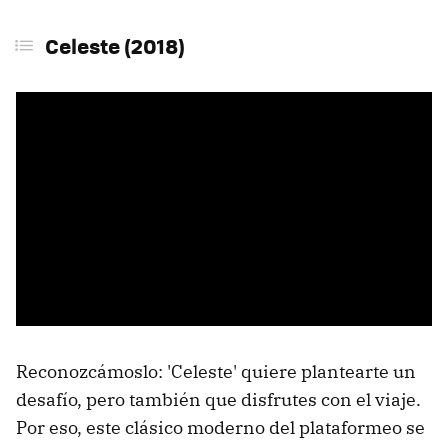
QWOP (2008)
Celeste (2018)
Abu Simbel Profanation
Jet Set Willy (1984)
R-Type (1987)
Cuphead
Dark Souls III
Mega Man 3 (1990)
Sekiro: Shadows Die Twice (2019)
Getting Over It with Bennett Foddy (2017)
Lies of P (2023)
Reconozcámoslo: 'Celeste' quiere plantearte un
desafío, pero también que disfrutes con el viaje.
Prince of Persia: The Lost Crown (2024)
Por eso, este clásico moderno del plataformeo se