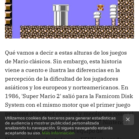
Qué vamos a decir a estas alturas de los juegos
de Mario clásicos. Sin embargo, esta historia
viene a cuento e ilustra las diferencias en la
percepción de la dificultad de los jugadores
asiáticos y los europeos y norteamericanos. En
1986, 'Super Mario 2' salió para la Famicom Disk
System con el mismo motor que el primer juego
pero una dificultad extrema y mecánicas como el
Utilizamos cookies de terceros para generar estadísticas
viento y el hongo venenoso. En 1987 Nintendo
de audiencia y mostrar publicidad personalizada
analizando tu navegación. Si sigues navegando estarás
lanzó 'Doki Doki Panic', del equipo de
aceptando su uso.
Más información