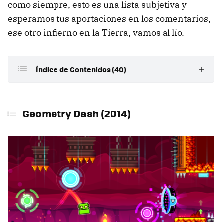
como siempre, esto es una lista subjetiva y
esperamos tus aportaciones en los comentarios,
ese otro infierno en la Tierra, vamos al lío.
Índice de Contenidos (40)
Geometry Dash (2014)
Geometry Dash (2014)
Celeste (2018)
Disc Room (2020)
Tetris 99 (2019)
Shadow of the Beast (1989)
Doom (2016)
FTL: Faster Than Light (2012)