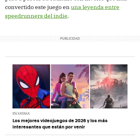
God Hand (2006)
convertido este juego en
una leyenda entre
speedrunners del indie
.
Trilogía Star Wars en Super Nintendo (1992-1994)
Bloodborne (2015)
Contra (1988)
Dance Dance Revolution SuperNOVA (2006)
DoDonPachi Resurrection (2008)
Animal Well (2024)
Dwarf Fortress (2002)
Flat Heroes (2016)
EN XATAKA
Castlevania III: Dracula's Curse (1989)
Los mejores videojuegos de 2026 y los más
interesantes que están por venir
Super Meat Boy (2008)