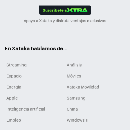
App
ok
e
am
m
rd
edI
ok
Suscríbete a
n
Apoya a Xataka y disfruta ventajas exclusivas
En Xataka hablamos de...
Streaming
Análisis
Espacio
Móviles
Energía
Xataka Movilidad
Apple
Samsung
Inteligencia artificial
China
Empleo
Windows 11