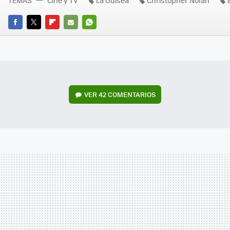
TEMAS
Cine y TV
La Odisea
Christopher Nolan
FACEBOOK
TWITTER
FLIPBOARD
E-
WHATSAPP
MAIL
VER
42 COMENTARIOS