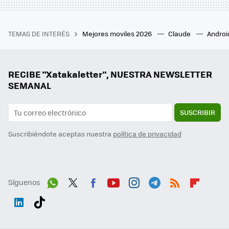
TEMAS DE INTERÉS
Mejores moviles 2026
Claude
Androi
RECIBE "Xatakaletter", NUESTRA NEWSLETTER
SEMANAL
SUSCRIBIR
Suscribiéndote aceptas nuestra
política de privacidad
Síguenos
Wh
Twit
Fac
You
Inst
Tele
RSS
Flip
ats
ter
ebo
tub
agr
gra
boa
Link
Tikt