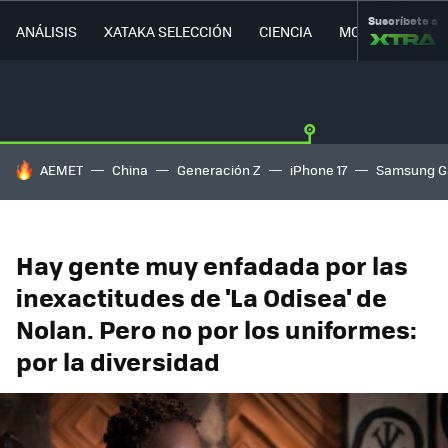
Suscríbete a
ANÁLISIS
XATAKA SELECCIÓN
CIENCIA
MOVILIDAD
HOY SE HABLA DE
AEMET
China
Generación Z
iPhone 17
Samsung G
Hay gente muy enfadada por las
inexactitudes de 'La Odisea' de
Nolan. Pero no por los uniformes:
por la diversidad