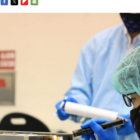
FACEBOOK
TWITTER
FLIPBOARD
E-
MAIL