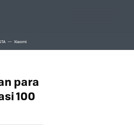
GTA
Xiaomi
an para
asi 100