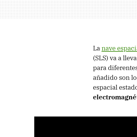
La
nave espaci
(SLS) va a lle
para diferente
añadido son lo
espacial esta
electromagnét