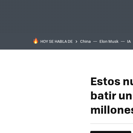
HOY SE HABLA DE
China
Elon Musk
IA
Estos n
batir un
millone