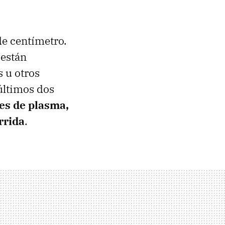
de centímetro.
 están
 u otros
últimos dos
es de plasma,
rrida
.