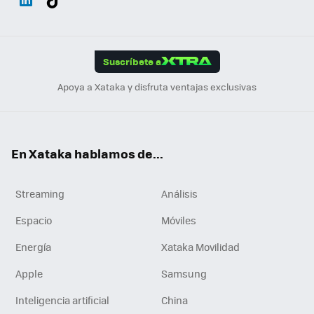
ats
ter
ebo
tub
agr
gra
boa
Link
Tikt
App
ok
e
am
m
rd
edI
ok
Suscríbete a
n
Apoya a Xataka y disfruta ventajas exclusivas
En Xataka hablamos de...
Streaming
Análisis
Espacio
Móviles
Energía
Xataka Movilidad
Apple
Samsung
Inteligencia artificial
China