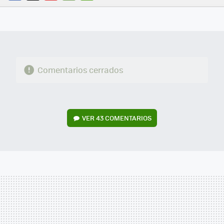
FACEBOOK
TWITTER
FLIPBOARD
E-
WHATSAPP
MAIL
Comentarios cerrados
VER
43 COMENTARIOS