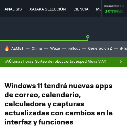
Suscríbete a
ANÁLISIS
XATAKA SELECCIÓN
CIENCIA
MOVILIDAD
HOY SE HABLA DE
AEMET
China
Waze
Fallout
Generación Z
iPh
🌿¡Últimas horas! Sorteo de robot cortacésped Mova ViAX
Windows 11 tendrá nuevas apps
de correo, calendario,
calculadora y capturas
actualizadas con cambios en la
interfaz y funciones