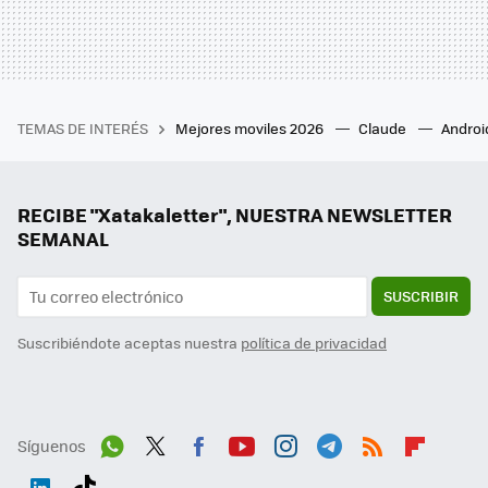
TEMAS DE INTERÉS
Mejores moviles 2026
Claude
Androi
RECIBE "Xatakaletter", NUESTRA NEWSLETTER
SEMANAL
SUSCRIBIR
Suscribiéndote aceptas nuestra
política de privacidad
Síguenos
Wh
Twit
Fac
You
Inst
Tele
RSS
Flip