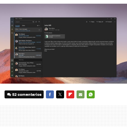
52 comentarios
FACEBOOK
TWITTER
FLIPBOARD
E-
WHATSAPP
MAIL