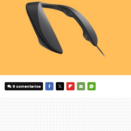
9 comentarios
FACEBOOK
TWITTER
FLIPBOARD
E-
WHATSAPP
MAIL