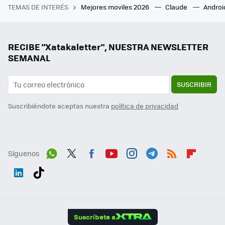
TEMAS DE INTERÉS
Mejores moviles 2026
Claude
Androi
RECIBE "Xatakaletter", NUESTRA NEWSLETTER
SEMANAL
SUSCRIBIR
Suscribiéndote aceptas nuestra
política de privacidad
Síguenos
Wh
Twit
Fac
You
Inst
Tele
RSS
Flip
ats
ter
ebo
tub
agr
gra
boa
Link
Tikt
App
ok
e
am
m
rd
edI
ok
Suscríbete a
n