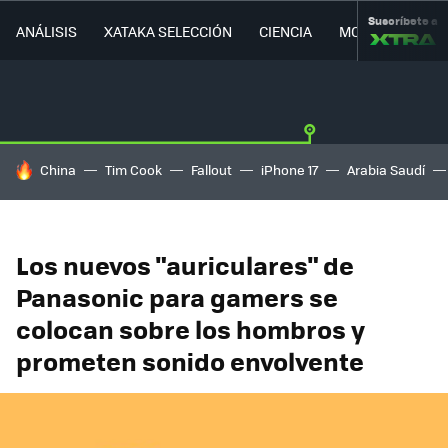
Suscríbete a
ANÁLISIS
XATAKA SELECCIÓN
CIENCIA
MOVILIDAD
HOY SE HABLA DE
China
Tim Cook
Fallout
iPhone 17
Arabia Saudí
Los nuevos "auriculares" de
Panasonic para gamers se
colocan sobre los hombros y
prometen sonido envolvente