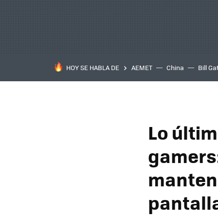
HOY SE HABLA DE
AEMET
China
Bill Ga
Lo últi
gamers:
mantene
pantalla