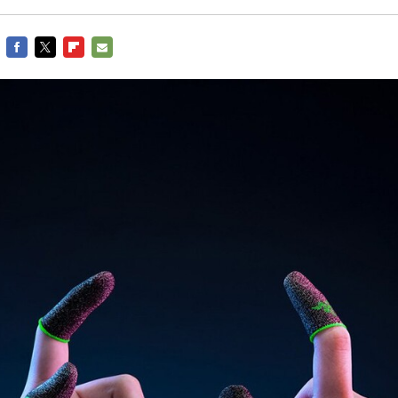
FACEBOOK
TWITTER
FLIPBOARD
E-
MAIL