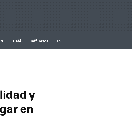
S26
Café
Jeff Bezos
IA
lidad y
ugar en