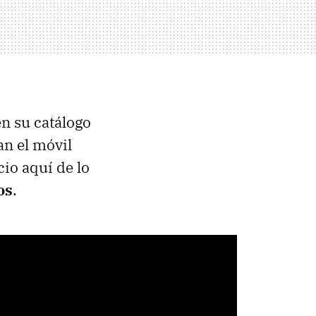
n su catálogo
an el móvil
io aquí de lo
os
.