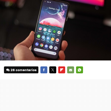
26 comentarios
FACEBOOK
TWITTER
FLIPBOARD
E-
WHATSAPP
MAIL