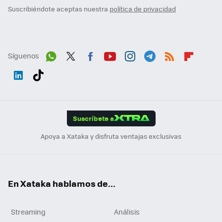
Suscribiéndote aceptas nuestra
política de privacidad
Síguenos
Wh
Twit
Fac
You
Inst
Tele
RSS
Flip
ats
ter
ebo
tub
agr
gra
boa
Link
Tikt
App
ok
e
am
m
rd
edI
ok
Suscríbete a
n
Apoya a Xataka y disfruta ventajas exclusivas
En Xataka hablamos de...
Streaming
Análisis