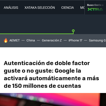
Suscríbete a
ANÁLISIS
XATAKA SELECCIÓN
CIENCIA
MOVILIDAD
HOY SE HABLA DE
AEMET
China
Generación Z
iPhone 17
Samsung G
Autenticación de doble factor
guste o no guste: Google la
activará automáticamente a más
de 150 millones de cuentas