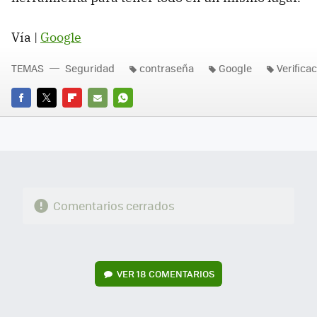
Vía |
Google
TEMAS
Seguridad
contraseña
Google
Verifica
FACEBOOK
TWITTER
FLIPBOARD
E-
WHATSAPP
MAIL
Comentarios cerrados
VER
18 COMENTARIOS