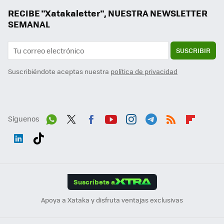
RECIBE "Xatakaletter", NUESTRA NEWSLETTER
SEMANAL
SUSCRIBIR
Suscribiéndote aceptas nuestra
política de privacidad
Síguenos
Wh
Twit
Fac
You
Inst
Tele
RSS
Flip
ats
ter
ebo
tub
agr
gra
boa
Link
Tikt
App
ok
e
am
m
rd
edI
ok
Suscríbete a
n
Apoya a Xataka y disfruta ventajas exclusivas