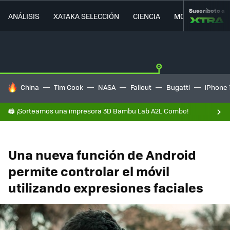
Suscríbete a
ANÁLISIS
XATAKA SELECCIÓN
CIENCIA
MOVILIDAD
HOY SE HABLA DE
China
Tim Cook
NASA
Fallout
Bugatti
iPhone 
🖨️ ¡Sorteamos una impresora 3D Bambu Lab A2L Combo!
Una nueva función de Android
permite controlar el móvil
utilizando expresiones faciales