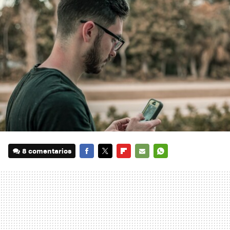
8 comentarios
FACEBOOK
TWITTER
FLIPBOARD
E-
WHATSAPP
MAIL