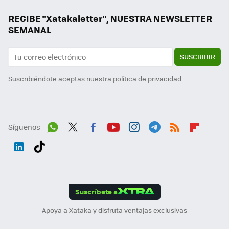
RECIBE "Xatakaletter", NUESTRA NEWSLETTER
SEMANAL
SUSCRIBIR
Suscribiéndote aceptas nuestra
política de privacidad
Síguenos
Wh
Twit
Fac
You
Inst
Tele
RSS
Flip
ats
ter
ebo
tub
agr
gra
boa
Link
Tikt
App
ok
e
am
m
rd
edI
ok
Suscríbete a
n
Apoya a Xataka y disfruta ventajas exclusivas