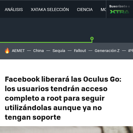
Suscríbete a
ANÁLISIS
XATAKA SELECCIÓN
CIENCIA
MOVILIDAD
HOY SE HABLA DE
AEMET
China
Sequía
Fallout
Generación Z
iP
Facebook liberará las Oculus Go:
los usuarios tendrán acceso
completo a root para seguir
utilizándolas aunque ya no
tengan soporte