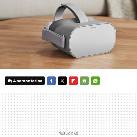
4 comentarios
FACEBOOK
TWITTER
FLIPBOARD
E-
WHATSAPP
MAIL