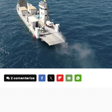
2 comentarios
FACEBOOK
TWITTER
FLIPBOARD
E-
WHATSAPP
MAIL