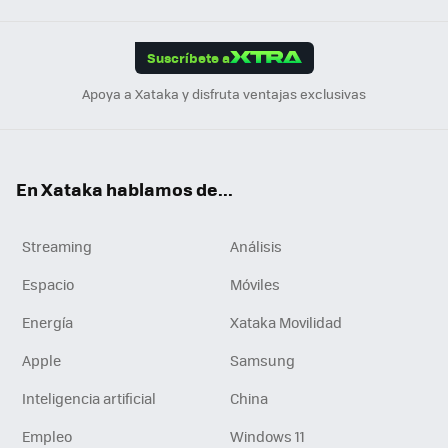
App
ok
e
am
m
rd
edI
ok
Suscríbete a
n
Apoya a Xataka y disfruta ventajas exclusivas
En Xataka hablamos de...
Streaming
Análisis
Espacio
Móviles
Energía
Xataka Movilidad
Apple
Samsung
Inteligencia artificial
China
Empleo
Windows 11