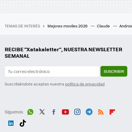
TEMAS DE INTERÉS
Mejores moviles 2026
Claude
Androi
RECIBE "Xatakaletter", NUESTRA NEWSLETTER
SEMANAL
SUSCRIBIR
Suscribiéndote aceptas nuestra
política de privacidad
Síguenos
Wh
Twit
Fac
You
Inst
Tele
RSS
Flip
ats
ter
ebo
tub
agr
gra
boa
Link
Tikt