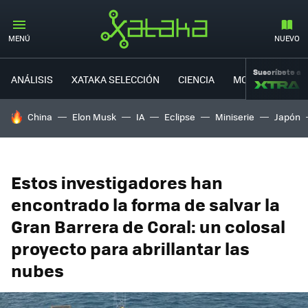
MENÚ
NUEVO
Suscríbete a
ANÁLISIS
XATAKA SELECCIÓN
CIENCIA
MOVILIDAD
HOY SE HABLA DE
China
Elon Musk
IA
Eclipse
Miniserie
Japón
Estos investigadores han
encontrado la forma de salvar la
Gran Barrera de Coral: un colosal
proyecto para abrillantar las
nubes