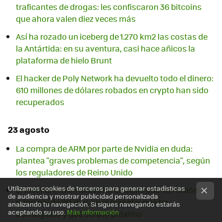
traficantes de drogas: les confiscaron 36 bitcoins
que ahora valen diez veces más
Así ha rozado un iceberg de 1.270 km2 las costas de
la Antártida: en su aventura, casi hace añicos la
plataforma de hielo Brunt
El hacker de Poly Network ha devuelto todo el dinero:
610 millones de dólares robados en crypto han sido
recuperados
23 agosto
La compra de ARM por parte de Nvidia en duda:
plantea "graves problemas de competencia", según
los reguladores de Reino Unido
Utilizamos cookies de terceros para generar estadísticas
El rover chino en Marte ha completado su misión
de audiencia y mostrar publicidad personalizada
principal de 90 días en el planeta: qué ha
analizando tu navegación. Si sigues navegando estarás
aceptando su uso.
Más información
conseguido y qué será lo próximo