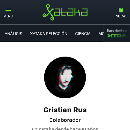
MENÚ
NUEVO
Suscríbete a
ANÁLISIS
XATAKA SELECCIÓN
CIENCIA
MOVILIDAD
Cristian Rus
Colaborador
En Xataka desde
hace 10 años