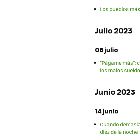
Los pueblos más 
Julio 2023
06 julio
"Págame más": c
los malos sueld
Junio 2023
14 junio
Cuando demasiada
diez de la noche