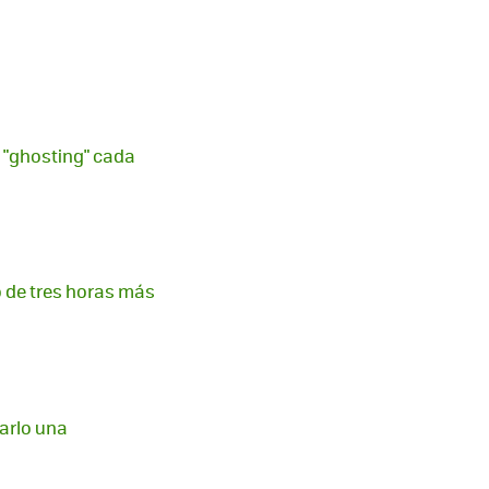
l "ghosting" cada
 de tres horas más
arlo una