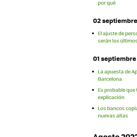
por qué
02 septiembr
El ajuste de per
serán los último
01 septiembre
La apuesta de Ap
Barcelona
Es probable que 
explicación
Los bancos copia
nuevas altas
Agosto 202