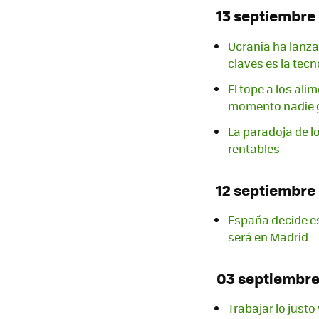
13 septiembre
Ucrania ha lanza
claves es la tecn
El tope a los al
momento nadie 
La paradoja de l
rentables
12 septiembre
España decide es
será en Madrid
03 septiembr
Trabajar lo justo