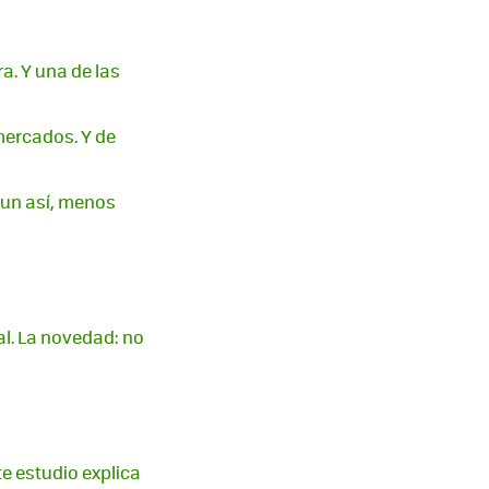
a. Y una de las
mercados. Y de
aun así, menos
al. La novedad: no
te estudio explica