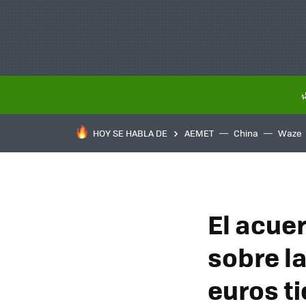
HOY SE HABLA DE
AEMET
China
Waze
El acue
sobre l
euros t