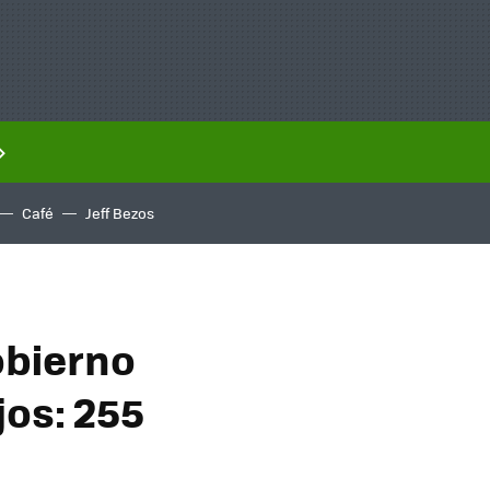
Café
Jeff Bezos
obierno
jos: 255