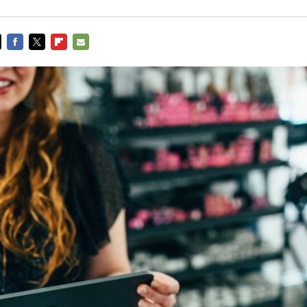
FACEBOOK
TWITTER
FLIPBOARD
E-
MAIL