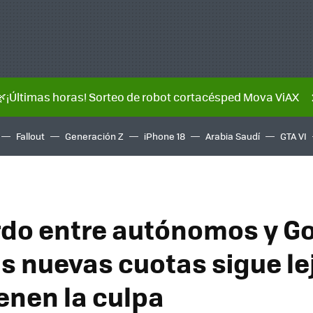
🌿¡Últimas horas! Sorteo de robot cortacésped Mova ViAX
Fallout
Generación Z
iPhone 18
Arabia Saudí
GTA VI
rdo entre autónomos y G
as nuevas cuotas sigue le
ienen la culpa