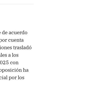
e de acuerdo
 por cuenta
iones trasladó
es a los
2025 con
roposición ha
cial por los