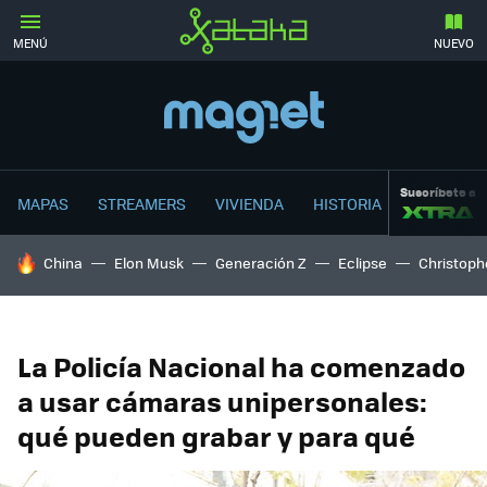
MENÚ
NUEVO
Suscríbete a
MAPAS
STREAMERS
VIVIENDA
HISTORIA
HOY SE HABLA DE
China
Elon Musk
Generación Z
Eclipse
Christoph
La Policía Nacional ha comenzado
a usar cámaras unipersonales:
qué pueden grabar y para qué