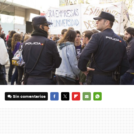
Sin comentarios
FACEBOOK
TWITTER
FLIPBOARD
E-
WHATSAPP
MAIL