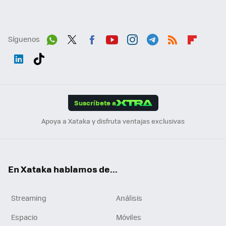
Síguenos
Wh
Twit
Fac
You
Inst
Tele
RSS
Flip
ats
ter
ebo
tub
agr
gra
boa
Link
Tikt
App
ok
e
am
m
rd
edI
ok
Suscríbete a
n
Apoya a Xataka y disfruta ventajas exclusivas
En Xataka hablamos de...
Streaming
Análisis
Espacio
Móviles