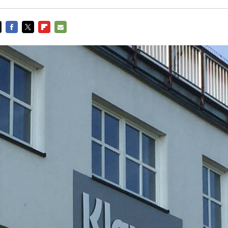
FACEBOOK
TWITTER
FLIPBOARD
E-
MAIL