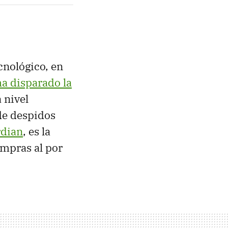
cnológico, en
ha disparado la
 nivel
de despidos
rdian
, es la
ompras al por