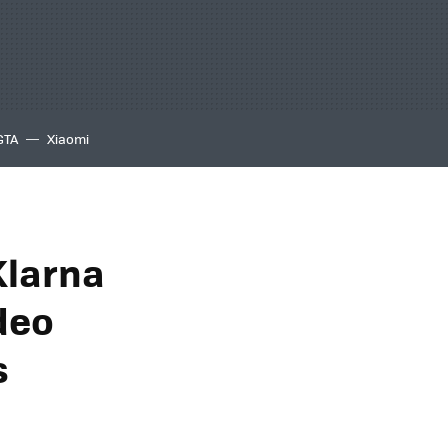
GTA
Xiaomi
Klarna
deo
s