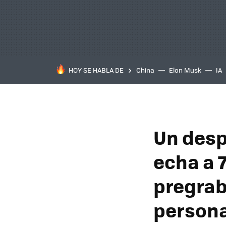
HOY SE HABLA DE
China
Elon Musk
IA
Un desp
echa a 
pregrab
person