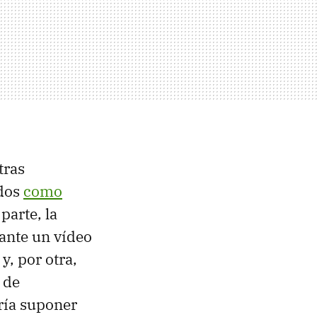
tras
ados
como
parte, la
ante un vídeo
y, por otra,
 de
ría suponer