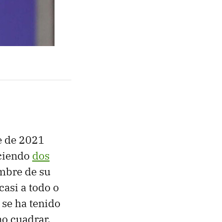
e de 2021
aciendo
dos
mbre de su
asi a todo o
 se ha tenido
no cuadrar.