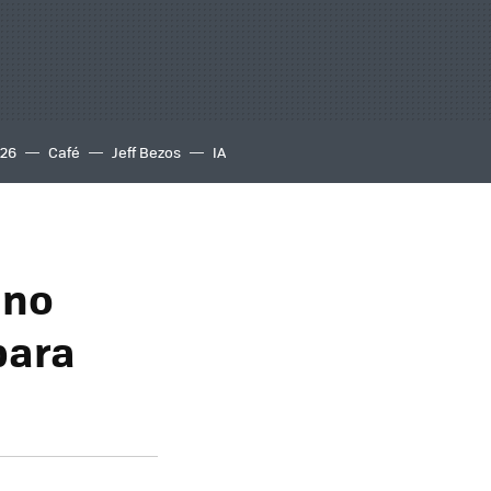
S26
Café
Jeff Bezos
IA
 no
para