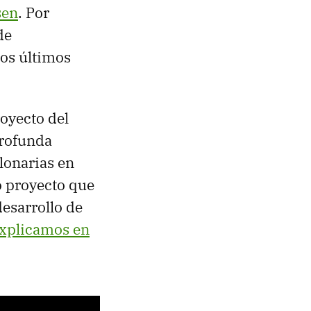
sen
. Por
de
los últimos
oyecto del
rofunda
lonarias en
o proyecto que
esarrollo de
xplicamos en