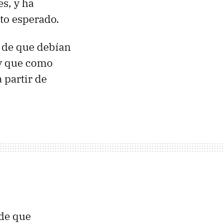
s, y ha
to esperado.
s de que debían
 y que como
 partir de
 de que