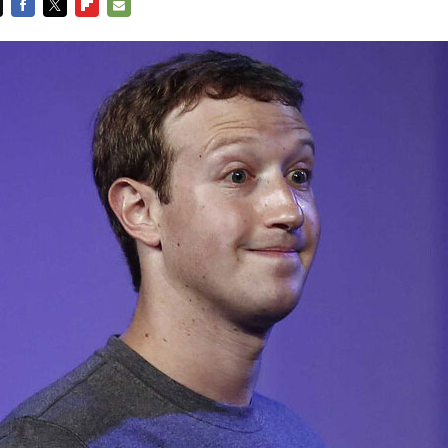
FACEBOOK
TWITTER
FLIPBOARD
E-
MAIL