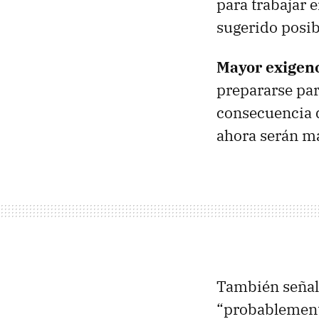
para trabajar 
sugerido posib
Mayor exigen
prepararse pa
consecuencia d
ahora serán má
También señal
“probablemente