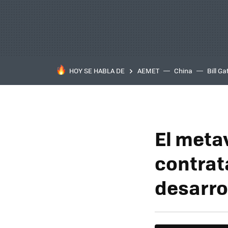
HOY SE HABLA DE
AEMET
China
Bill Ga
El meta
contrat
desarro