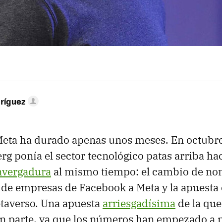
ríguez
 Meta ha durado apenas unos meses. En octubr
g ponía el sector tecnológico patas arriba h
nvergadura
al mismo tiempo: el cambio de no
e empresas de Facebook a Meta y la apuesta c
etaverso. Una apuesta
arriesgadísima
de la que
en parte, ya que los números han empezado a 