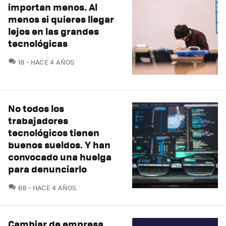
importan menos. Al
menos si quieres llegar
lejos en las grandes
tecnológicas
COMENTARIOS
18
HACE 4 AÑOS
No todos los
trabajadores
tecnológicos tienen
buenos sueldos. Y han
convocado una huelga
para denunciarlo
COMENTARIOS
68
HACE 4 AÑOS
Cambiar de empresa