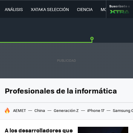
Suscríbete a
ANÁLISIS
XATAKA SELECCIÓN
CIENCIA
MOVILIDAD
Profesionales de la informática
HOY SE HABLA DE
AEMET
China
Generación Z
iPhone 17
Samsung G
A los desarrolladores que