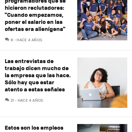
programadores que se
hicieron reclutadores:
"Cuando empezamos,
poner el salario en las
ofertas era alienígena"
COMENTARIOS
8
HACE 4 AÑOS
Las entrevistas de
trabajo dicen mucho de
la empresa que las hace.
Sólo hay que estar
atento a estas señales
COMENTARIOS
21
HACE 4 AÑOS
Estos son los empleos