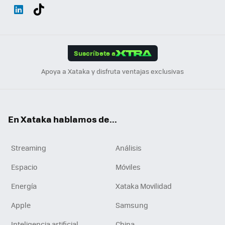
Wh
Twit
Fac
You
Inst
Tele
RSS
Flip
ats
ter
ebo
tub
agr
gra
boa
Link
Tikt
App
ok
e
am
m
rd
edI
ok
Suscríbete a
n
Apoya a Xataka y disfruta ventajas exclusivas
En Xataka hablamos de...
Streaming
Análisis
Espacio
Móviles
Energía
Xataka Movilidad
Apple
Samsung
Inteligencia artificial
China