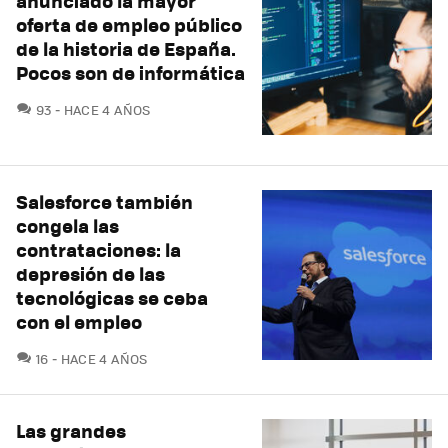
anunciado la mayor
oferta de empleo público
de la historia de España.
Pocos son de informática
COMENTARIOS
93
HACE 4 AÑOS
Salesforce también
congela las
contrataciones: la
depresión de las
tecnológicas se ceba
con el empleo
COMENTARIOS
16
HACE 4 AÑOS
Las grandes