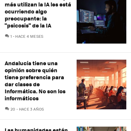
más utilizan la IA les está
ocurriendo algo
preocupante: la
"psicosis" de la IA
COMENTARIOS
1
HACE 4 MESES
Andalucía tiene una
opinión sobre quién
tiene preferencia para
dar clases de
Informática. No son los
informáticos
COMENTARIOS
20
HACE 3 AÑOS
Las humanidades están