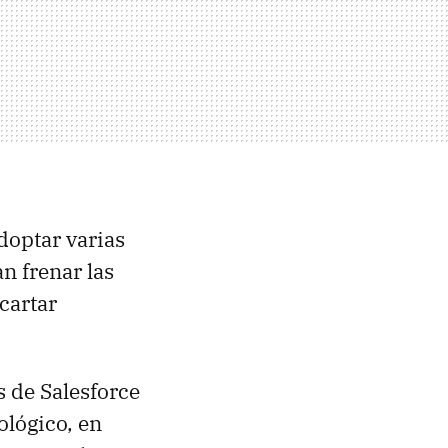
doptar varias
n frenar las
cartar
s de Salesforce
ológico, en