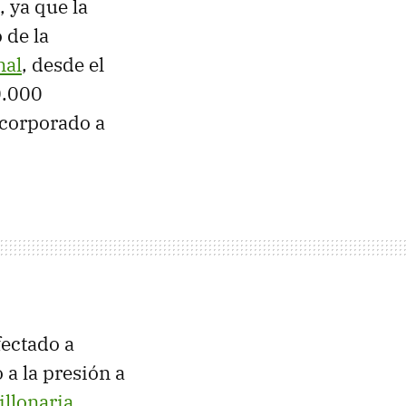
, ya que la
 de la
nal
, desde el
0.000
ncorporado a
fectado a
 a la presión a
illonaria