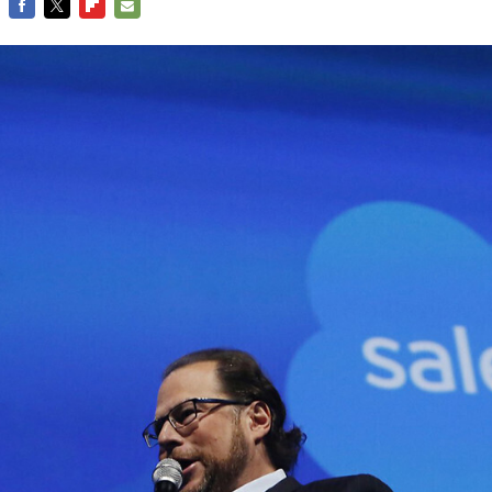
FACEBOOK
TWITTER
FLIPBOARD
E-
MAIL