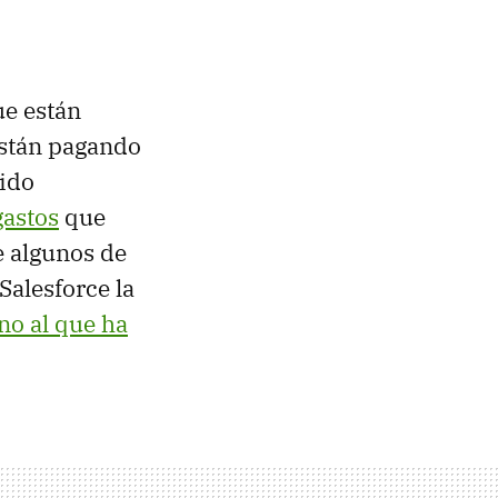
ue están
stán pagando
 ido
gastos
que
e algunos de
Salesforce la
no al que ha