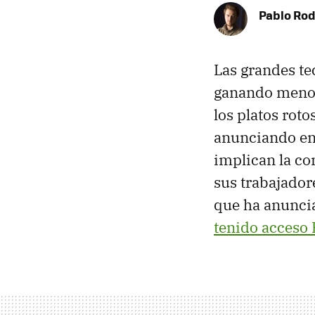
Pablo Rod
Las grandes te
ganando menos
los platos roto
anunciando en
implican la co
sus trabajadore
que ha anuncia
tenido acceso 