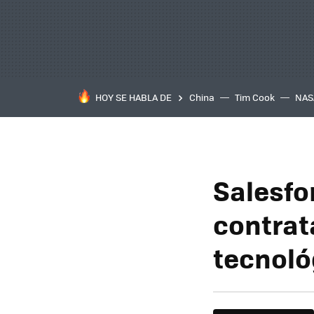
HOY SE HABLA DE
China
Tim Cook
NAS
Salesfo
contrat
tecnoló