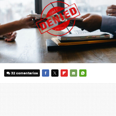
32 comentarios
FACEBOOK
TWITTER
FLIPBOARD
E-
WHATSAPP
MAIL