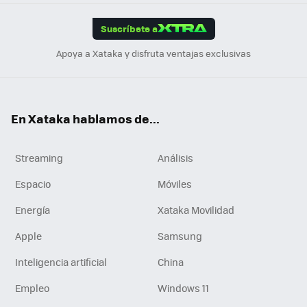
App
ok
e
am
m
rd
edI
ok
Suscríbete a
n
Apoya a Xataka y disfruta ventajas exclusivas
En Xataka hablamos de...
Streaming
Análisis
Espacio
Móviles
Energía
Xataka Movilidad
Apple
Samsung
Inteligencia artificial
China
Empleo
Windows 11