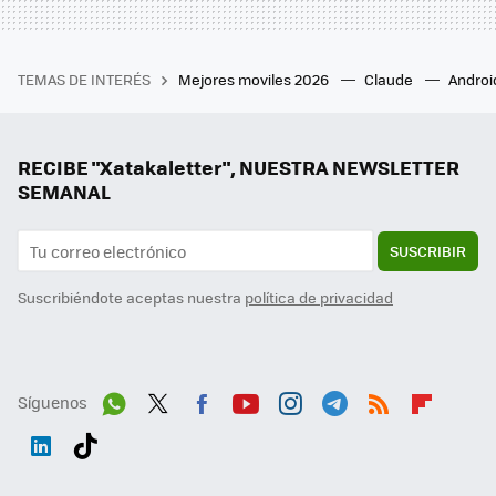
TEMAS DE INTERÉS
Mejores moviles 2026
Claude
Androi
RECIBE "Xatakaletter", NUESTRA NEWSLETTER
SEMANAL
SUSCRIBIR
Suscribiéndote aceptas nuestra
política de privacidad
Síguenos
Wh
Twit
Fac
You
Inst
Tele
RSS
Flip
ats
ter
ebo
tub
agr
gra
boa
Link
Tikt