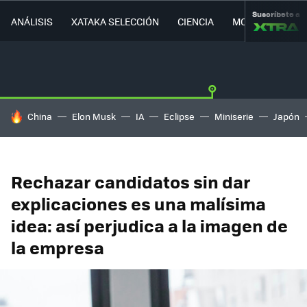
Suscríbete a
ANÁLISIS
XATAKA SELECCIÓN
CIENCIA
MOVILIDAD
HOY SE HABLA DE
China
Elon Musk
IA
Eclipse
Miniserie
Japón
Rechazar candidatos sin dar
explicaciones es una malísima
idea: así perjudica a la imagen de
la empresa