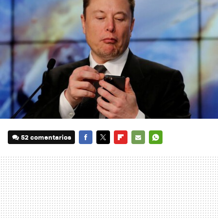
52 comentarios
FACEBOOK
TWITTER
FLIPBOARD
E-
WHATSAPP
MAIL