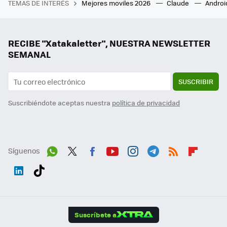
TEMAS DE INTERÉS
Mejores moviles 2026
Claude
Androi
RECIBE "Xatakaletter", NUESTRA NEWSLETTER
SEMANAL
SUSCRIBIR
Suscribiéndote aceptas nuestra
política de privacidad
Síguenos
Wh
Twit
Fac
You
Inst
Tele
RSS
Flip
ats
ter
ebo
tub
agr
gra
boa
Link
Tikt
App
ok
e
am
m
rd
edI
ok
Suscríbete a
n