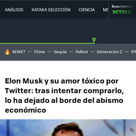
Suscríbete a
ANÁLISIS
XATAKA SELECCIÓN
CIENCIA
MOVILIDAD
HOY SE HABLA DE
AEMET
China
Sequía
Fallout
Generación Z
iP
Elon Musk y su amor tóxico por
Twitter: tras intentar comprarlo,
lo ha dejado al borde del abismo
económico