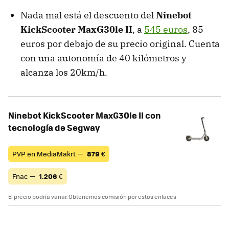
Nada mal está el descuento del
Ninebot
KickScooter MaxG30le II
, a
545 euros
, 85
euros por debajo de su precio original. Cuenta
con una autonomía de 40 kilómetros y
alcanza los 20km/h.
Ninebot KickScooter MaxG30le II con
tecnología de Segway
PVP en MediaMakrt —
879
€
Fnac —
1.206
€
El precio podría variar. Obtenemos comisión por estos enlaces