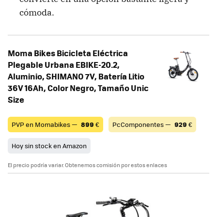
cómoda.
Moma Bikes Bicicleta Eléctrica
Plegable Urbana EBIKE-20.2,
Aluminio, SHIMANO 7V, Batería Litio
36V 16Ah, Color Negro, Tamaño Unic
Size
PVP en Momabikes —
899
€
PcComponentes —
929
€
Hoy sin stock en Amazon
El precio podría variar. Obtenemos comisión por estos enlaces