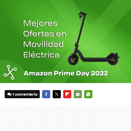
1 comentario
FACEBOOK
TWITTER
FLIPBOARD
E-
WHATSAPP
MAIL