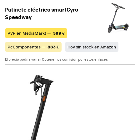
Patinete eléctrico smartGyro
Speedway
PVP en MediaMarkt —
599
€
PcComponentes —
863
€
Hoy sin stock en Amazon
El precio podría variar. Obtenemos comisión por estos enlaces