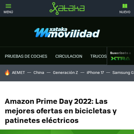
MENÚ
NUEVO
Suscríbete a
PRUEBAS DE COCHES
CIRCULACION
TRUCOS MOTOR
HOY SE HABLA DE
AEMET
China
Generación Z
iPhone 17
Samsung G
Amazon Prime Day 2022: Las
mejores ofertas en bicicletas y
patinetes eléctricos