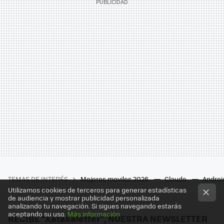
TEMAS DE INTERÉS
Mejores moviles 2026
Claude
Androi
Utilizamos cookies de terceros para generar estadísticas
de audiencia y mostrar publicidad personalizada
analizando tu navegación. Si sigues navegando estarás
aceptando su uso.
Más información
RECIBE "Xatakaletter", NUESTRA NEWSLETTER