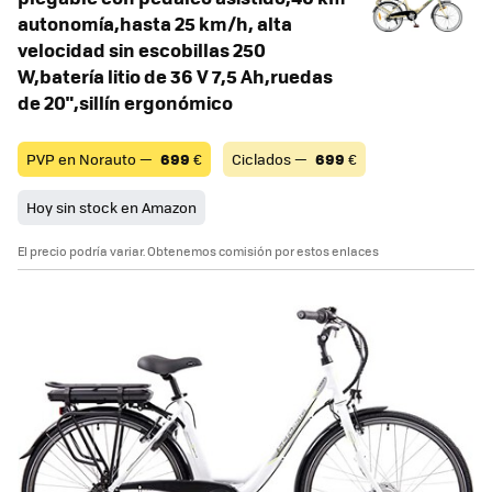
autonomía,hasta 25 km/h, alta
velocidad sin escobillas 250
W,batería litio de 36 V 7,5 Ah,ruedas
de 20",sillín ergonómico
PVP en Norauto —
699
€
Ciclados —
699
€
Hoy sin stock en Amazon
El precio podría variar. Obtenemos comisión por estos enlaces