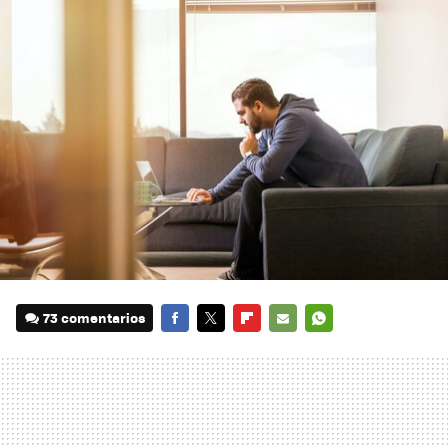
73 comentarios
FACEBOOK
TWITTER
FLIPBOARD
E-
WHATSAPP
MAIL