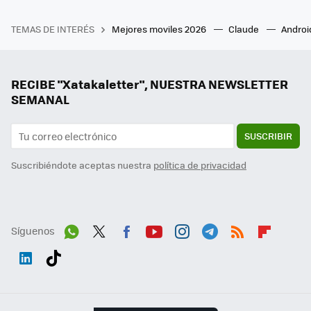
TEMAS DE INTERÉS
Mejores moviles 2026
Claude
Androi
RECIBE "Xatakaletter", NUESTRA NEWSLETTER
SEMANAL
SUSCRIBIR
Suscribiéndote aceptas nuestra
política de privacidad
Síguenos
Wh
Twit
Fac
You
Inst
Tele
RSS
Flip
ats
ter
ebo
tub
agr
gra
boa
Link
Tikt
App
ok
e
am
m
rd
edI
ok