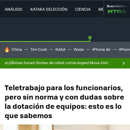
Suscríbete a
ANÁLISIS
XATAKA SELECCIÓN
CIENCIA
MOVILIDAD
HOY SE HABLA DE
China
Tim Cook
NASA
Waze
iPhone Air
iPhone
🌿¡Últimas horas! Sorteo de robot cortacésped Mova ViAX
Teletrabajo para los funcionarios,
pero sin norma y con dudas sobre
la dotación de equipos: esto es lo
que sabemos