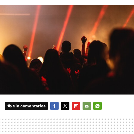
Sin comentarios
FACEBOOK
TWITTER
FLIPBOARD
E-
WHATSAPP
MAIL