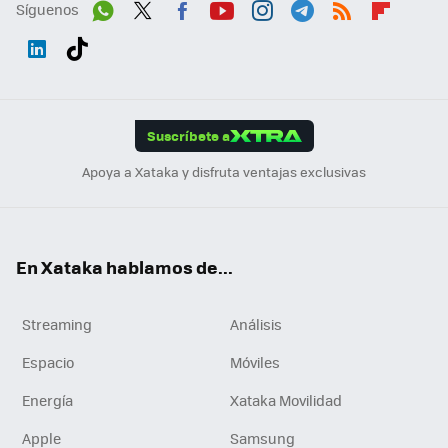
Síguenos
Wh
Twit
Fac
You
Inst
Tele
RSS
Flip
ats
ter
ebo
tub
agr
gra
boa
Link
Tikt
App
ok
e
am
m
rd
edI
ok
Suscríbete a
n
Apoya a Xataka y disfruta ventajas exclusivas
En Xataka hablamos de...
Streaming
Análisis
Espacio
Móviles
Energía
Xataka Movilidad
Apple
Samsung