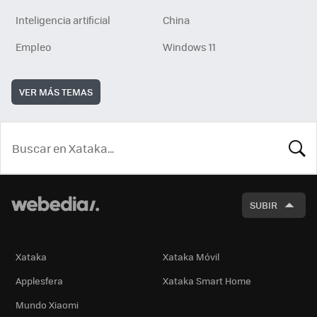
Inteligencia artificial
China
Empleo
Windows 11
VER MÁS TEMAS
BUSCA
SUBIR
Xataka
Xataka Móvil
Applesfera
Xataka Smart Home
Mundo Xiaomi