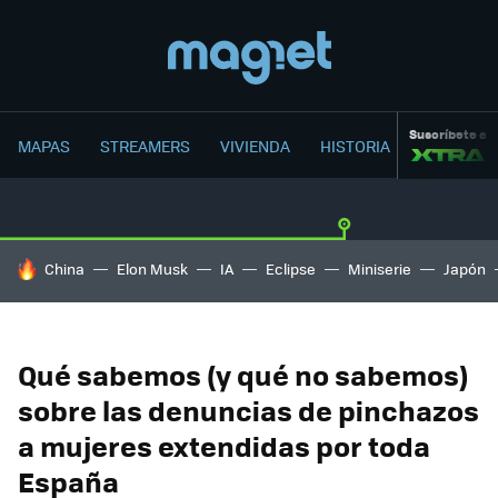
Suscríbete a
MAPAS
STREAMERS
VIVIENDA
HISTORIA
HOY SE HABLA DE
China
Elon Musk
IA
Eclipse
Miniserie
Japón
Qué sabemos (y qué no sabemos)
sobre las denuncias de pinchazos
a mujeres extendidas por toda
España